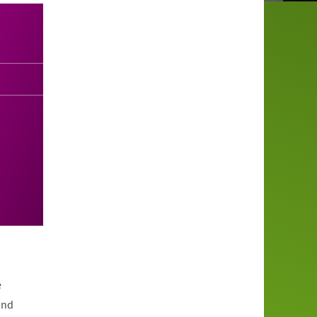
e
und