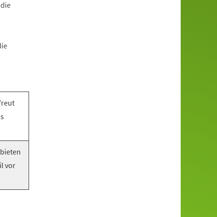
 die
die
freut
as
 bieten
l vor