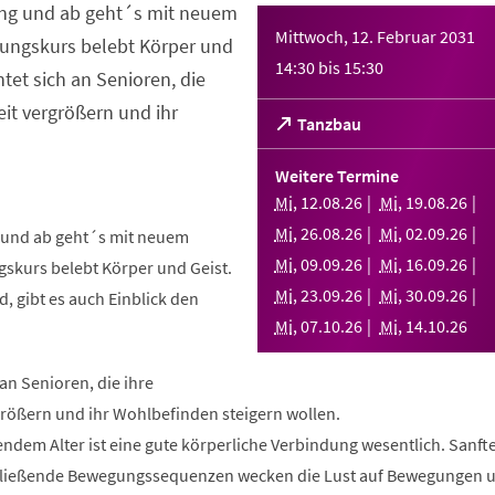
ng und ab geht´s mit neuem
Mittwoch, 12. Februar 2031
ungskurs belebt Körper und
14:30
bis
15:30
htet sich an Senioren, die
it vergrößern und ihr
(Öffnet
Tanzbau
in
einem
Weitere Termine
neuen
Mi
,
12
.
08
.
26
Mi
,
19
.
08
.
26
Tab)
Mi
,
26
.
08
.
26
Mi
,
02
.
09
.
26
und ab geht´s mit neuem
Mi
,
09
.
09
.
26
Mi
,
16
.
09
.
26
skurs belebt Körper und Geist.
Mi
,
23
.
09
.
26
Mi
,
30
.
09
.
26
, gibt es auch Einblick den
Mi
,
07
.
10
.
26
Mi
,
14
.
10
.
26
 an Senioren, die ihre
rößern und ihr Wohlbefinden steigern wollen.
ndem Alter ist eine gute körperliche Verbindung wesentlich. Sanft
fließende Bewegungssequenzen wecken die Lust auf Bewegungen 