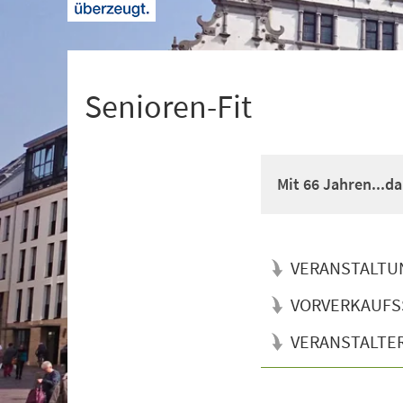
+
1
Senioren-Fit
Mit 66 Jahren...d
VERANSTALTU
VORVERKAUFS
VERANSTALTE