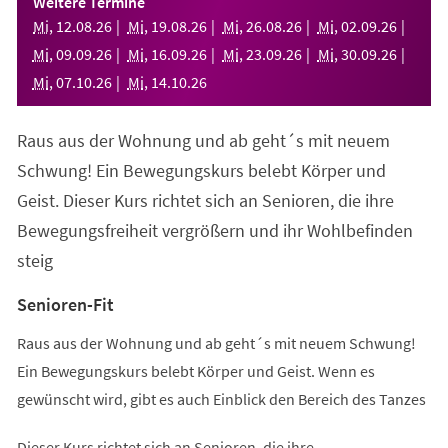
Weitere Termine
neuen
Mi
,
12
.
08
.
26
Mi
,
19
.
08
.
26
Mi
,
26
.
08
.
26
Mi
,
02
.
09
.
26
Tab)
Mi
,
09
.
09
.
26
Mi
,
16
.
09
.
26
Mi
,
23
.
09
.
26
Mi
,
30
.
09
.
26
Mi
,
07
.
10
.
26
Mi
,
14
.
10
.
26
Raus aus der Wohnung und ab geht´s mit neuem
Schwung! Ein Bewegungskurs belebt Körper und
Geist. Dieser Kurs richtet sich an Senioren, die ihre
Bewegungsfreiheit vergrößern und ihr Wohlbefinden
steig
Senioren-Fit
Raus aus der Wohnung und ab geht´s mit neuem Schwung!
Ein Bewegungskurs belebt Körper und Geist. Wenn es
gewünscht wird, gibt es auch Einblick den Bereich des Tanzes
Dieser Kurs richtet sich an Senioren, die ihre