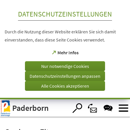
Inhalt anspringen
DATENSCHUTZEINSTELLUNGEN
Durch die Nutzung dieser Website erklären Sie sich damit
einverstanden, dass diese Seite Cookies verwendet.
(Öffnet
Mehr Infos
in
einem
Nur notwendige Cookies
neuen
Tab)
Datenschutzeinstellungen anpassen
Alle Cookies akzeptieren
Visuelle
Paderborn
Assistenzsoftware
öffnen.