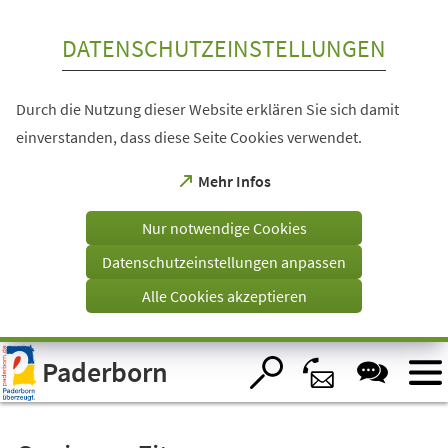
Inhalt anspringen
DATENSCHUTZEINSTELLUNGEN
Durch die Nutzung dieser Website erklären Sie sich damit
einverstanden, dass diese Seite Cookies verwendet.
(Öffnet
Mehr Infos
in
einem
Nur notwendige Cookies
neuen
Tab)
Datenschutzeinstellungen anpassen
Alle Cookies akzeptieren
Visuelle
Paderborn
Assistenzsoftware
öffnen.