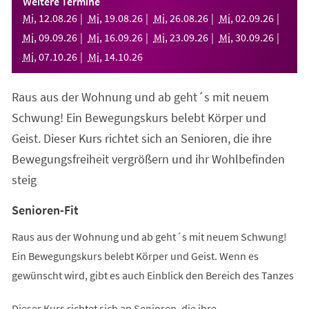
Weitere Termine
neuen
Mi
,
12
.
08
.
26
Mi
,
19
.
08
.
26
Mi
,
26
.
08
.
26
Mi
,
02
.
09
.
26
Tab)
Mi
,
09
.
09
.
26
Mi
,
16
.
09
.
26
Mi
,
23
.
09
.
26
Mi
,
30
.
09
.
26
Mi
,
07
.
10
.
26
Mi
,
14
.
10
.
26
Raus aus der Wohnung und ab geht´s mit neuem
Schwung! Ein Bewegungskurs belebt Körper und
Geist. Dieser Kurs richtet sich an Senioren, die ihre
Bewegungsfreiheit vergrößern und ihr Wohlbefinden
steig
Senioren-Fit
Raus aus der Wohnung und ab geht´s mit neuem Schwung!
Ein Bewegungskurs belebt Körper und Geist. Wenn es
gewünscht wird, gibt es auch Einblick den Bereich des Tanzes
Dieser Kurs richtet sich an Senioren, die ihre