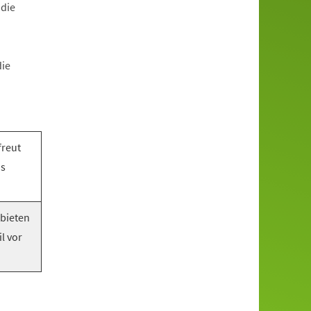
 die
die
freut
as
 bieten
l vor