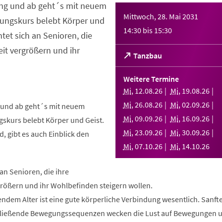
ng und ab geht´s mit neuem
Mittwoch, 28. Mai 2031
ungskurs belebt Körper und
14:30
bis
15:30
htet sich an Senioren, die
it vergrößern und ihr
(Öffnet
Tanzbau
in
einem
Weitere Termine
neuen
Mi
,
12
.
08
.
26
Mi
,
19
.
08
.
26
Tab)
Mi
,
26
.
08
.
26
Mi
,
02
.
09
.
26
und ab geht´s mit neuem
Mi
,
09
.
09
.
26
Mi
,
16
.
09
.
26
skurs belebt Körper und Geist.
Mi
,
23
.
09
.
26
Mi
,
30
.
09
.
26
, gibt es auch Einblick den
Mi
,
07
.
10
.
26
Mi
,
14
.
10
.
26
 an Senioren, die ihre
rößern und ihr Wohlbefinden steigern wollen.
ndem Alter ist eine gute körperliche Verbindung wesentlich. Sanft
fließende Bewegungssequenzen wecken die Lust auf Bewegungen 