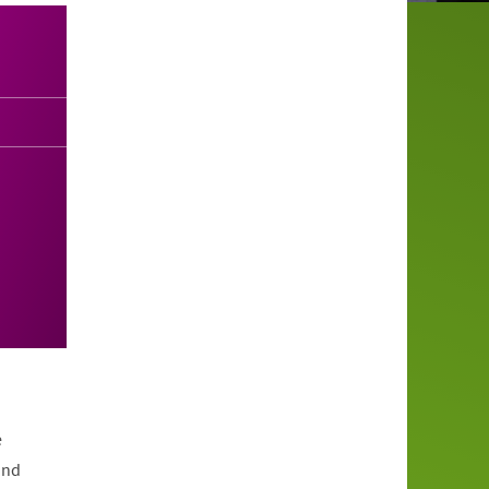
e
und