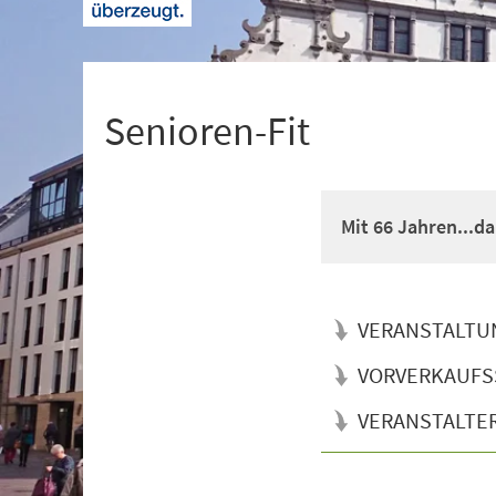
+
1
Senioren-Fit
Mit 66 Jahren...d
VERANSTALTU
VORVERKAUFS
VERANSTALTE