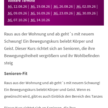
Weitere Termine
neuen
Mi
,
12
.
08
.
26
Mi
,
19
.
08
.
26
Mi
,
26
.
08
.
26
Mi
,
02
.
09
.
26
Tab)
Mi
,
09
.
09
.
26
Mi
,
16
.
09
.
26
Mi
,
23
.
09
.
26
Mi
,
30
.
09
.
26
Mi
,
07
.
10
.
26
Mi
,
14
.
10
.
26
Raus aus der Wohnung und ab geht´s mit neuem
Schwung! Ein Bewegungskurs belebt Körper und
Geist. Dieser Kurs richtet sich an Senioren, die ihre
Bewegungsfreiheit vergrößern und ihr Wohlbefinden
steig
Senioren-Fit
Raus aus der Wohnung und ab geht´s mit neuem Schwung!
Ein Bewegungskurs belebt Körper und Geist. Wenn es
gewünscht wird, gibt es auch Einblick den Bereich des Tanzes
Dieser Kurs richtet sich an Senioren, die ihre