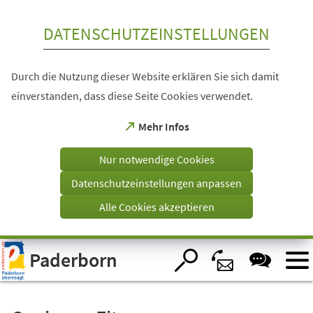
Inhalt anspringen
DATENSCHUTZEINSTELLUNGEN
Durch die Nutzung dieser Website erklären Sie sich damit
einverstanden, dass diese Seite Cookies verwendet.
(Öffnet
Mehr Infos
in
einem
Nur notwendige Cookies
neuen
Tab)
Datenschutzeinstellungen anpassen
Alle Cookies akzeptieren
Visuelle
Paderborn
Assistenzsoftware
öffnen.