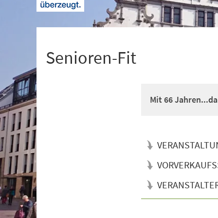
+
1
Senioren-Fit
Mit 66 Jahren...d
VERANSTALTU
VORVERKAUFS
VERANSTALTE