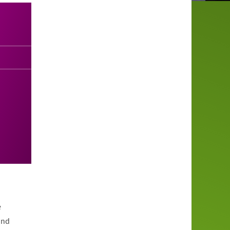
e
und