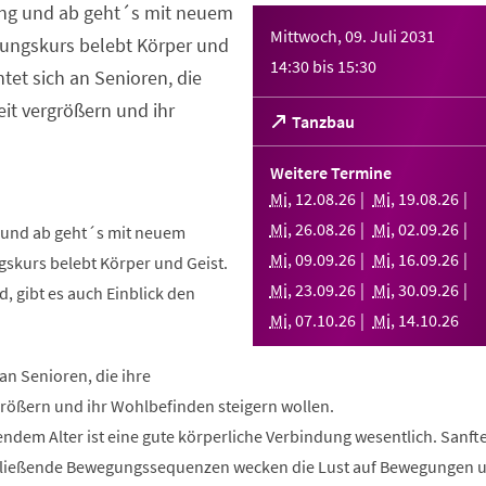
ng und ab geht´s mit neuem
Mittwoch, 09. Juli 2031
ungskurs belebt Körper und
14:30
bis
15:30
htet sich an Senioren, die
it vergrößern und ihr
(Öffnet
Tanzbau
in
einem
Weitere Termine
neuen
Mi
,
12
.
08
.
26
Mi
,
19
.
08
.
26
Tab)
Mi
,
26
.
08
.
26
Mi
,
02
.
09
.
26
und ab geht´s mit neuem
Mi
,
09
.
09
.
26
Mi
,
16
.
09
.
26
skurs belebt Körper und Geist.
Mi
,
23
.
09
.
26
Mi
,
30
.
09
.
26
, gibt es auch Einblick den
Mi
,
07
.
10
.
26
Mi
,
14
.
10
.
26
 an Senioren, die ihre
rößern und ihr Wohlbefinden steigern wollen.
ndem Alter ist eine gute körperliche Verbindung wesentlich. Sanft
fließende Bewegungssequenzen wecken die Lust auf Bewegungen 