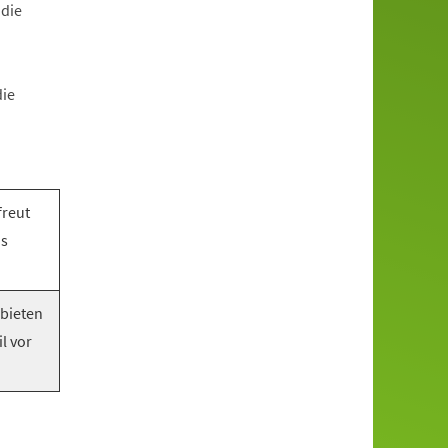
 die
die
freut
as
 bieten
l vor