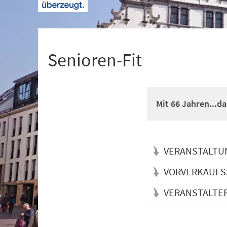
+
1
Senioren-Fit
Mit 66 Jahren...d
VERANSTALTU
VORVERKAUFS
VERANSTALTE