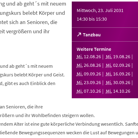
ng und ab geht´s mit neuem
Mittwoch, 23. Juli 2031
ungskurs belebt Körper und
14:30
bis
15:30
htet sich an Senioren, die
it vergrößern und ihr
(Öffnet
Tanzbau
in
einem
Weitere Termine
neuen
Mi
,
12
.
08
.
26
Mi
,
19
.
08
.
26
Tab)
Mi
,
26
.
08
.
26
Mi
,
02
.
09
.
26
und ab geht´s mit neuem
Mi
,
09
.
09
.
26
Mi
,
16
.
09
.
26
skurs belebt Körper und Geist.
Mi
,
23
.
09
.
26
Mi
,
30
.
09
.
26
, gibt es auch Einblick den
Mi
,
07
.
10
.
26
Mi
,
14
.
10
.
26
 an Senioren, die ihre
rößern und ihr Wohlbefinden steigern wollen.
ndem Alter ist eine gute körperliche Verbindung wesentlich. Sanft
fließende Bewegungssequenzen wecken die Lust auf Bewegungen 