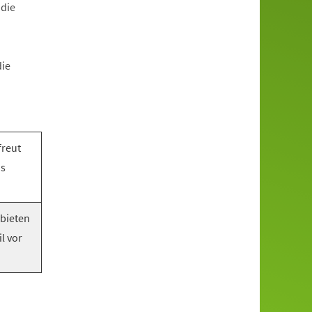
 die
die
freut
as
 bieten
l vor