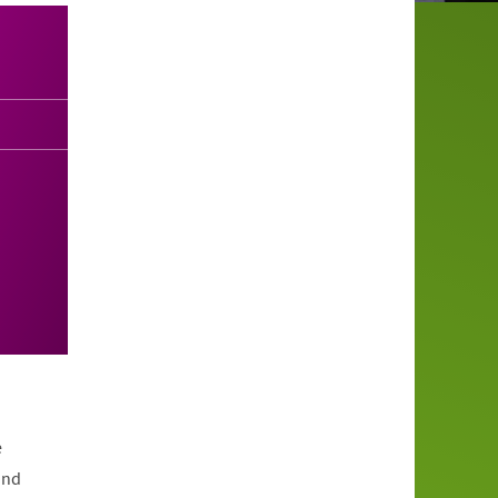
e
und