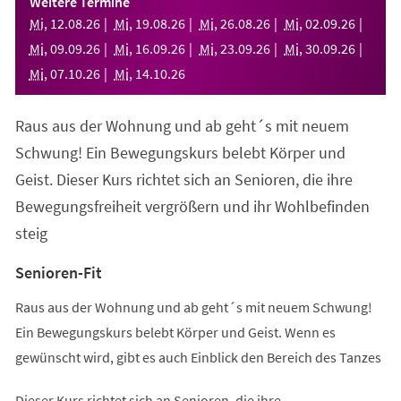
Weitere Termine
neuen
Mi
,
12
.
08
.
26
Mi
,
19
.
08
.
26
Mi
,
26
.
08
.
26
Mi
,
02
.
09
.
26
Tab)
Mi
,
09
.
09
.
26
Mi
,
16
.
09
.
26
Mi
,
23
.
09
.
26
Mi
,
30
.
09
.
26
Mi
,
07
.
10
.
26
Mi
,
14
.
10
.
26
Raus aus der Wohnung und ab geht´s mit neuem
Schwung! Ein Bewegungskurs belebt Körper und
Geist. Dieser Kurs richtet sich an Senioren, die ihre
Bewegungsfreiheit vergrößern und ihr Wohlbefinden
steig
Senioren-Fit
Raus aus der Wohnung und ab geht´s mit neuem Schwung!
Ein Bewegungskurs belebt Körper und Geist. Wenn es
gewünscht wird, gibt es auch Einblick den Bereich des Tanzes
Dieser Kurs richtet sich an Senioren, die ihre