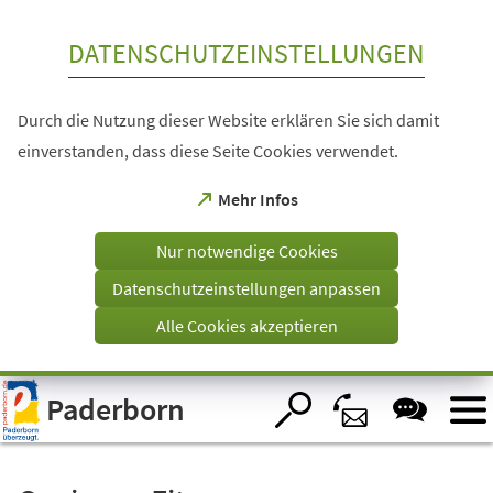
Inhalt anspringen
DATENSCHUTZEINSTELLUNGEN
Durch die Nutzung dieser Website erklären Sie sich damit
einverstanden, dass diese Seite Cookies verwendet.
(Öffnet
Mehr Infos
in
einem
Nur notwendige Cookies
neuen
Tab)
Datenschutzeinstellungen anpassen
Alle Cookies akzeptieren
Visuelle
Paderborn
Assistenzsoftware
öffnen.