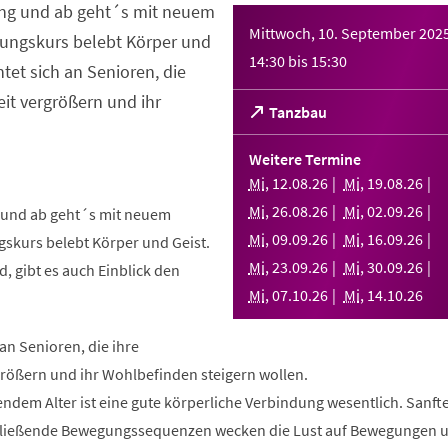
ng und ab geht´s mit neuem
Mittwoch, 10. September 202
ungskurs belebt Körper und
14:30
bis
15:30
htet sich an Senioren, die
it vergrößern und ihr
(Öffnet
Tanzbau
in
einem
Weitere Termine
neuen
Mi
,
12
.
08
.
26
Mi
,
19
.
08
.
26
Tab)
Mi
,
26
.
08
.
26
Mi
,
02
.
09
.
26
und ab geht´s mit neuem
Mi
,
09
.
09
.
26
Mi
,
16
.
09
.
26
skurs belebt Körper und Geist.
Mi
,
23
.
09
.
26
Mi
,
30
.
09
.
26
, gibt es auch Einblick den
Mi
,
07
.
10
.
26
Mi
,
14
.
10
.
26
 an Senioren, die ihre
rößern und ihr Wohlbefinden steigern wollen.
ndem Alter ist eine gute körperliche Verbindung wesentlich. Sanft
fließende Bewegungssequenzen wecken die Lust auf Bewegungen 