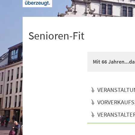
+
1
Senioren-Fit
Mit 66 Jahren...d
VERANSTALTU
VORVERKAUFS
VERANSTALTE