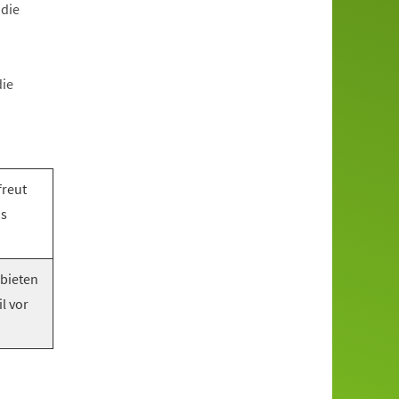
 die
die
freut
as
 bieten
l vor