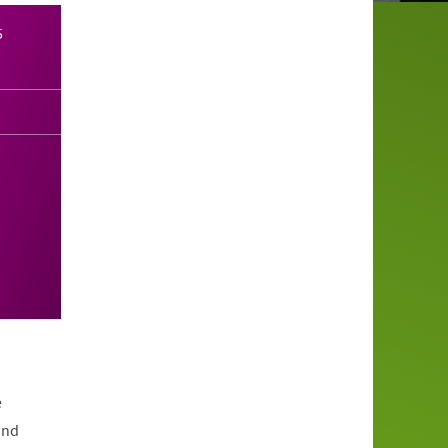
5
e
und