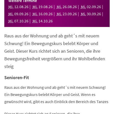
Weitere Termine
neuen
Mi
,
12
.
08
.
26
Mi
,
19
.
08
.
26
Mi
,
26
.
08
.
26
Mi
,
02
.
09
.
26
Tab)
Mi
,
09
.
09
.
26
Mi
,
16
.
09
.
26
Mi
,
23
.
09
.
26
Mi
,
30
.
09
.
26
Mi
,
07
.
10
.
26
Mi
,
14
.
10
.
26
Raus aus der Wohnung und ab geht´s mit neuem
Schwung! Ein Bewegungskurs belebt Körper und
Geist. Dieser Kurs richtet sich an Senioren, die ihre
Bewegungsfreiheit vergrößern und ihr Wohlbefinden
steig
Senioren-Fit
Raus aus der Wohnung und ab geht´s mit neuem Schwung!
Ein Bewegungskurs belebt Körper und Geist. Wenn es
gewünscht wird, gibt es auch Einblick den Bereich des Tanzes
Dieser Kurs richtet sich an Senioren, die ihre