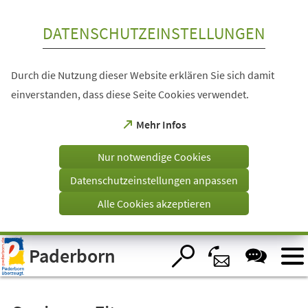
Inhalt anspringen
DATENSCHUTZEINSTELLUNGEN
Durch die Nutzung dieser Website erklären Sie sich damit
einverstanden, dass diese Seite Cookies verwendet.
(Öffnet
Mehr Infos
in
einem
Nur notwendige Cookies
neuen
Tab)
Datenschutzeinstellungen anpassen
Alle Cookies akzeptieren
Visuelle
Paderborn
Assistenzsoftware
öffnen.