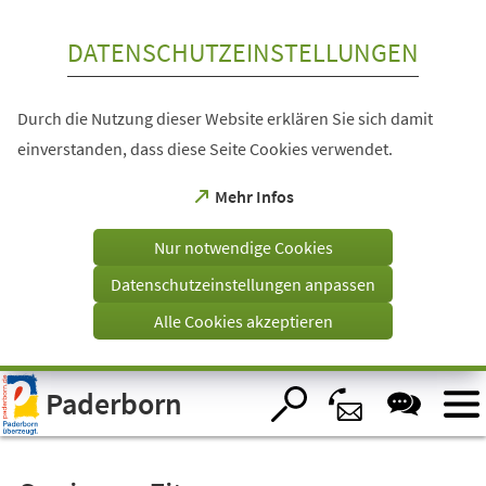
Inhalt anspringen
DATENSCHUTZEINSTELLUNGEN
Durch die Nutzung dieser Website erklären Sie sich damit
einverstanden, dass diese Seite Cookies verwendet.
(Öffnet
Mehr Infos
in
einem
Nur notwendige Cookies
neuen
Tab)
Datenschutzeinstellungen anpassen
Alle Cookies akzeptieren
Visuelle
Paderborn
Assistenzsoftware
öffnen.