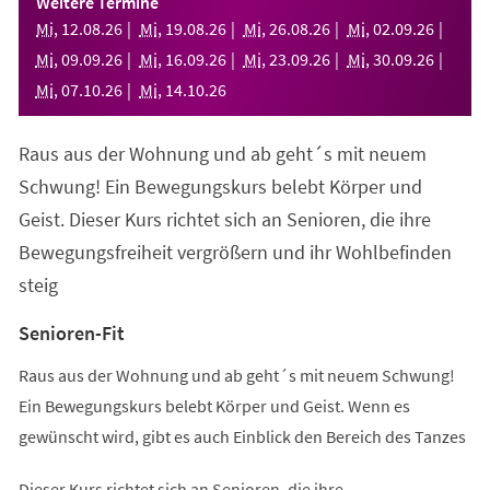
Weitere Termine
neuen
Mi
,
12
.
08
.
26
Mi
,
19
.
08
.
26
Mi
,
26
.
08
.
26
Mi
,
02
.
09
.
26
Tab)
Mi
,
09
.
09
.
26
Mi
,
16
.
09
.
26
Mi
,
23
.
09
.
26
Mi
,
30
.
09
.
26
Mi
,
07
.
10
.
26
Mi
,
14
.
10
.
26
Raus aus der Wohnung und ab geht´s mit neuem
Schwung! Ein Bewegungskurs belebt Körper und
Geist. Dieser Kurs richtet sich an Senioren, die ihre
Bewegungsfreiheit vergrößern und ihr Wohlbefinden
steig
Senioren-Fit
Raus aus der Wohnung und ab geht´s mit neuem Schwung!
Ein Bewegungskurs belebt Körper und Geist. Wenn es
gewünscht wird, gibt es auch Einblick den Bereich des Tanzes
Dieser Kurs richtet sich an Senioren, die ihre