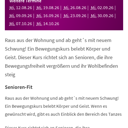
Weitere Termine
neuen
Mi
,
12
.
08
.
26
Mi
,
19
.
08
.
26
Mi
,
26
.
08
.
26
Mi
,
02
.
09
.
26
Tab)
Mi
,
09
.
09
.
26
Mi
,
16
.
09
.
26
Mi
,
23
.
09
.
26
Mi
,
30
.
09
.
26
Mi
,
07
.
10
.
26
Mi
,
14
.
10
.
26
Raus aus der Wohnung und ab geht´s mit neuem
Schwung! Ein Bewegungskurs belebt Körper und
Geist. Dieser Kurs richtet sich an Senioren, die ihre
Bewegungsfreiheit vergrößern und ihr Wohlbefinden
steig
Senioren-Fit
Raus aus der Wohnung und ab geht´s mit neuem Schwung!
Ein Bewegungskurs belebt Körper und Geist. Wenn es
gewünscht wird, gibt es auch Einblick den Bereich des Tanzes
Dieser Kurs richtet sich an Senioren, die ihre