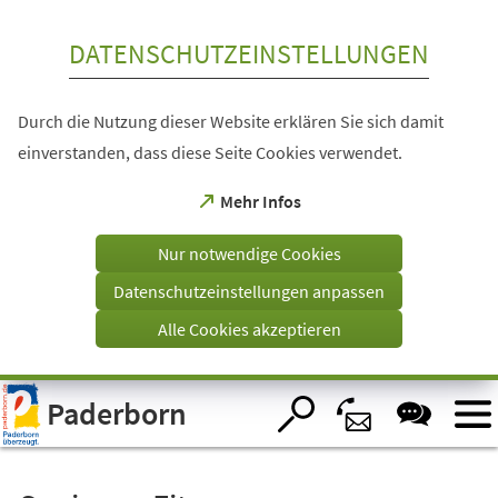
Inhalt anspringen
DATENSCHUTZEINSTELLUNGEN
Durch die Nutzung dieser Website erklären Sie sich damit
einverstanden, dass diese Seite Cookies verwendet.
(Öffnet
Mehr Infos
in
einem
Nur notwendige Cookies
neuen
Tab)
Datenschutzeinstellungen anpassen
Alle Cookies akzeptieren
Visuelle
Paderborn
Assistenzsoftware
öffnen.