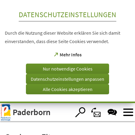
Inhalt anspringen
DATENSCHUTZEINSTELLUNGEN
Durch die Nutzung dieser Website erklären Sie sich damit
einverstanden, dass diese Seite Cookies verwendet.
(Öffnet
Mehr Infos
in
einem
Nur notwendige Cookies
neuen
Tab)
Datenschutzeinstellungen anpassen
Alle Cookies akzeptieren
Visuelle
Paderborn
Assistenzsoftware
öffnen.