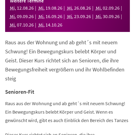
Weitere Termine
neuen
Mi
,
12
.
08
.
26
Mi
,
19
.
08
.
26
Mi
,
26
.
08
.
26
Mi
,
02
.
09
.
26
Tab)
Mi
,
09
.
09
.
26
Mi
,
16
.
09
.
26
Mi
,
23
.
09
.
26
Mi
,
30
.
09
.
26
Mi
,
07
.
10
.
26
Mi
,
14
.
10
.
26
Raus aus der Wohnung und ab geht´s mit neuem
Schwung! Ein Bewegungskurs belebt Körper und
Geist. Dieser Kurs richtet sich an Senioren, die ihre
Bewegungsfreiheit vergrößern und ihr Wohlbefinden
steig
Senioren-Fit
Raus aus der Wohnung und ab geht´s mit neuem Schwung!
Ein Bewegungskurs belebt Körper und Geist. Wenn es
gewünscht wird, gibt es auch Einblick den Bereich des Tanzes
Dieser Kurs richtet sich an Senioren, die ihre