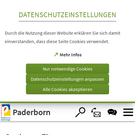
Inhalt anspringen
DATENSCHUTZEINSTELLUNGEN
Durch die Nutzung dieser Website erklären Sie sich damit
einverstanden, dass diese Seite Cookies verwendet.
(Öffnet
Mehr Infos
in
einem
Nur notwendige Cookies
neuen
Tab)
Datenschutzeinstellungen anpassen
Alle Cookies akzeptieren
Visuelle
Paderborn
Assistenzsoftware
öffnen.