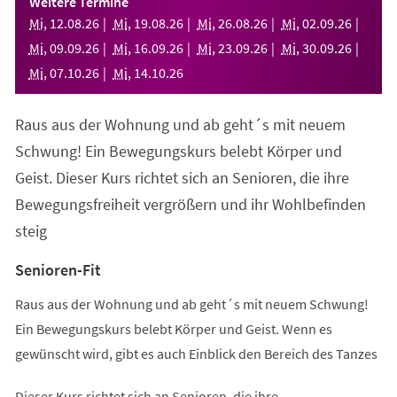
Weitere Termine
neuen
Mi
,
12
.
08
.
26
Mi
,
19
.
08
.
26
Mi
,
26
.
08
.
26
Mi
,
02
.
09
.
26
Tab)
Mi
,
09
.
09
.
26
Mi
,
16
.
09
.
26
Mi
,
23
.
09
.
26
Mi
,
30
.
09
.
26
Mi
,
07
.
10
.
26
Mi
,
14
.
10
.
26
Raus aus der Wohnung und ab geht´s mit neuem
Schwung! Ein Bewegungskurs belebt Körper und
Geist. Dieser Kurs richtet sich an Senioren, die ihre
Bewegungsfreiheit vergrößern und ihr Wohlbefinden
steig
Senioren-Fit
Raus aus der Wohnung und ab geht´s mit neuem Schwung!
Ein Bewegungskurs belebt Körper und Geist. Wenn es
gewünscht wird, gibt es auch Einblick den Bereich des Tanzes
Dieser Kurs richtet sich an Senioren, die ihre