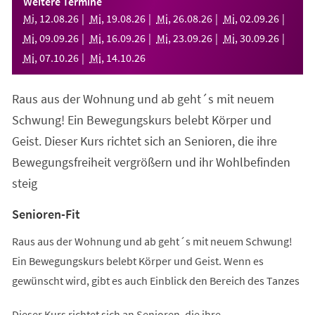
Weitere Termine
neuen
Mi
,
12
.
08
.
26
Mi
,
19
.
08
.
26
Mi
,
26
.
08
.
26
Mi
,
02
.
09
.
26
Tab)
Mi
,
09
.
09
.
26
Mi
,
16
.
09
.
26
Mi
,
23
.
09
.
26
Mi
,
30
.
09
.
26
Mi
,
07
.
10
.
26
Mi
,
14
.
10
.
26
Raus aus der Wohnung und ab geht´s mit neuem
Schwung! Ein Bewegungskurs belebt Körper und
Geist. Dieser Kurs richtet sich an Senioren, die ihre
Bewegungsfreiheit vergrößern und ihr Wohlbefinden
steig
Senioren-Fit
Raus aus der Wohnung und ab geht´s mit neuem Schwung!
Ein Bewegungskurs belebt Körper und Geist. Wenn es
gewünscht wird, gibt es auch Einblick den Bereich des Tanzes
Dieser Kurs richtet sich an Senioren, die ihre