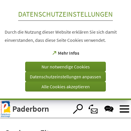
Inhalt anspringen
DATENSCHUTZEINSTELLUNGEN
Durch die Nutzung dieser Website erklären Sie sich damit
einverstanden, dass diese Seite Cookies verwendet.
(Öffnet
Mehr Infos
in
einem
Nur notwendige Cookies
neuen
Tab)
Datenschutzeinstellungen anpassen
Alle Cookies akzeptieren
Visuelle
Paderborn
Assistenzsoftware
öffnen.