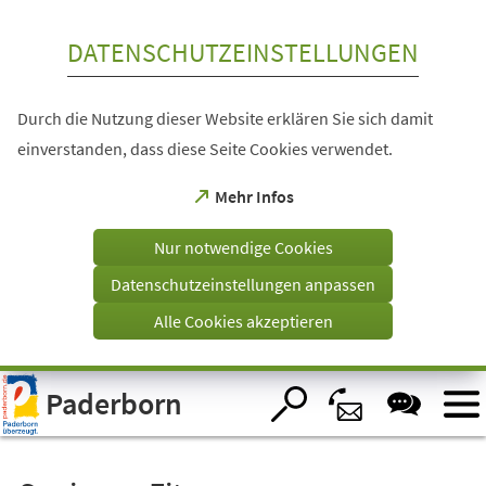
Inhalt anspringen
DATENSCHUTZEINSTELLUNGEN
Durch die Nutzung dieser Website erklären Sie sich damit
einverstanden, dass diese Seite Cookies verwendet.
(Öffnet
Mehr Infos
in
einem
Nur notwendige Cookies
neuen
Tab)
Datenschutzeinstellungen anpassen
Alle Cookies akzeptieren
Visuelle
Paderborn
Assistenzsoftware
öffnen.