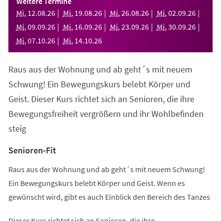
Weitere Termine
neuen
Mi
,
12
.
08
.
26
Mi
,
19
.
08
.
26
Mi
,
26
.
08
.
26
Mi
,
02
.
09
.
26
Tab)
Mi
,
09
.
09
.
26
Mi
,
16
.
09
.
26
Mi
,
23
.
09
.
26
Mi
,
30
.
09
.
26
Mi
,
07
.
10
.
26
Mi
,
14
.
10
.
26
Raus aus der Wohnung und ab geht´s mit neuem
Schwung! Ein Bewegungskurs belebt Körper und
Geist. Dieser Kurs richtet sich an Senioren, die ihre
Bewegungsfreiheit vergrößern und ihr Wohlbefinden
steig
Senioren-Fit
Raus aus der Wohnung und ab geht´s mit neuem Schwung!
Ein Bewegungskurs belebt Körper und Geist. Wenn es
gewünscht wird, gibt es auch Einblick den Bereich des Tanzes
Dieser Kurs richtet sich an Senioren, die ihre