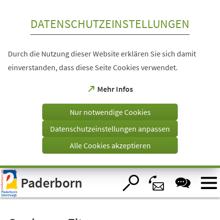
Inhalt anspringen
DATENSCHUTZEINSTELLUNGEN
Durch die Nutzung dieser Website erklären Sie sich damit
einverstanden, dass diese Seite Cookies verwendet.
(Öffnet
Mehr Infos
in
einem
Nur notwendige Cookies
neuen
Tab)
Datenschutzeinstellungen anpassen
Alle Cookies akzeptieren
Visuelle
Paderborn
Assistenzsoftware
öffnen.