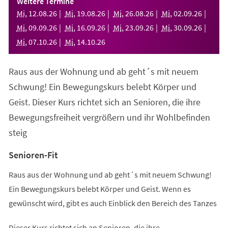
Weitere Termine
neuen
Mi
,
12
.
08
.
26
Mi
,
19
.
08
.
26
Mi
,
26
.
08
.
26
Mi
,
02
.
09
.
26
Tab)
Mi
,
09
.
09
.
26
Mi
,
16
.
09
.
26
Mi
,
23
.
09
.
26
Mi
,
30
.
09
.
26
Mi
,
07
.
10
.
26
Mi
,
14
.
10
.
26
Raus aus der Wohnung und ab geht´s mit neuem
Schwung! Ein Bewegungskurs belebt Körper und
Geist. Dieser Kurs richtet sich an Senioren, die ihre
Bewegungsfreiheit vergrößern und ihr Wohlbefinden
steig
Senioren-Fit
Raus aus der Wohnung und ab geht´s mit neuem Schwung!
Ein Bewegungskurs belebt Körper und Geist. Wenn es
gewünscht wird, gibt es auch Einblick den Bereich des Tanzes
Dieser Kurs richtet sich an Senioren, die ihre