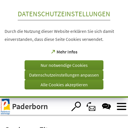
Inhalt anspringen
DATENSCHUTZEINSTELLUNGEN
Durch die Nutzung dieser Website erklären Sie sich damit
einverstanden, dass diese Seite Cookies verwendet.
(Öffnet
Mehr Infos
in
einem
Nur notwendige Cookies
neuen
Tab)
Datenschutzeinstellungen anpassen
Alle Cookies akzeptieren
Visuelle
Paderborn
Assistenzsoftware
öffnen.