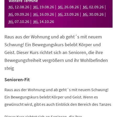
Weitere Termine
neuen
Mi
,
12
.
08
.
26
Mi
,
19
.
08
.
26
Mi
,
26
.
08
.
26
Mi
,
02
.
09
.
26
Tab)
Mi
,
09
.
09
.
26
Mi
,
16
.
09
.
26
Mi
,
23
.
09
.
26
Mi
,
30
.
09
.
26
Mi
,
07
.
10
.
26
Mi
,
14
.
10
.
26
Raus aus der Wohnung und ab geht´s mit neuem
Schwung! Ein Bewegungskurs belebt Körper und
Geist. Dieser Kurs richtet sich an Senioren, die ihre
Bewegungsfreiheit vergrößern und ihr Wohlbefinden
steig
Senioren-Fit
Raus aus der Wohnung und ab geht´s mit neuem Schwung!
Ein Bewegungskurs belebt Körper und Geist. Wenn es
gewünscht wird, gibt es auch Einblick den Bereich des Tanzes
Dieser Kurs richtet sich an Senioren, die ihre