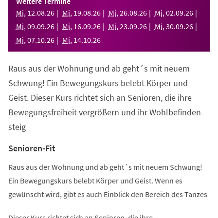
Weitere Termine
neuen
Mi
,
12
.
08
.
26
Mi
,
19
.
08
.
26
Mi
,
26
.
08
.
26
Mi
,
02
.
09
.
26
Tab)
Mi
,
09
.
09
.
26
Mi
,
16
.
09
.
26
Mi
,
23
.
09
.
26
Mi
,
30
.
09
.
26
Mi
,
07
.
10
.
26
Mi
,
14
.
10
.
26
Raus aus der Wohnung und ab geht´s mit neuem
Schwung! Ein Bewegungskurs belebt Körper und
Geist. Dieser Kurs richtet sich an Senioren, die ihre
Bewegungsfreiheit vergrößern und ihr Wohlbefinden
steig
Senioren-Fit
Raus aus der Wohnung und ab geht´s mit neuem Schwung!
Ein Bewegungskurs belebt Körper und Geist. Wenn es
gewünscht wird, gibt es auch Einblick den Bereich des Tanzes
Dieser Kurs richtet sich an Senioren, die ihre