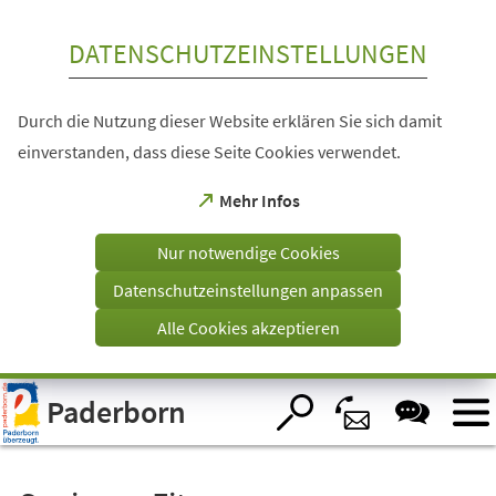
Inhalt anspringen
DATENSCHUTZEINSTELLUNGEN
Durch die Nutzung dieser Website erklären Sie sich damit
einverstanden, dass diese Seite Cookies verwendet.
(Öffnet
Mehr Infos
in
einem
Nur notwendige Cookies
neuen
Tab)
Datenschutzeinstellungen anpassen
Alle Cookies akzeptieren
Visuelle
Paderborn
Assistenzsoftware
öffnen.