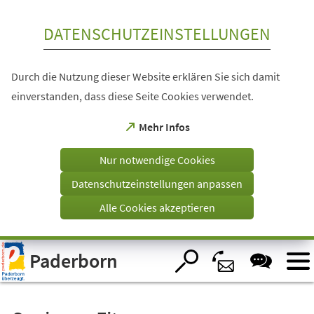
Inhalt anspringen
DATENSCHUTZEINSTELLUNGEN
Durch die Nutzung dieser Website erklären Sie sich damit
einverstanden, dass diese Seite Cookies verwendet.
(Öffnet
Mehr Infos
in
einem
Nur notwendige Cookies
neuen
Tab)
Datenschutzeinstellungen anpassen
Alle Cookies akzeptieren
Visuelle
Paderborn
Assistenzsoftware
öffnen.