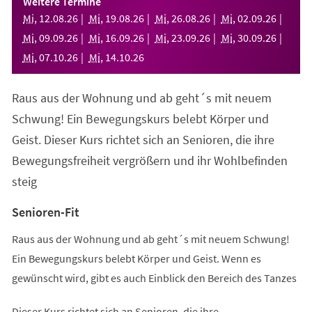
Weitere Termine
neuen
Mi
,
12
.
08
.
26
Mi
,
19
.
08
.
26
Mi
,
26
.
08
.
26
Mi
,
02
.
09
.
26
Tab)
Mi
,
09
.
09
.
26
Mi
,
16
.
09
.
26
Mi
,
23
.
09
.
26
Mi
,
30
.
09
.
26
Mi
,
07
.
10
.
26
Mi
,
14
.
10
.
26
Raus aus der Wohnung und ab geht´s mit neuem
Schwung! Ein Bewegungskurs belebt Körper und
Geist. Dieser Kurs richtet sich an Senioren, die ihre
Bewegungsfreiheit vergrößern und ihr Wohlbefinden
steig
Senioren-Fit
Raus aus der Wohnung und ab geht´s mit neuem Schwung!
Ein Bewegungskurs belebt Körper und Geist. Wenn es
gewünscht wird, gibt es auch Einblick den Bereich des Tanzes
Dieser Kurs richtet sich an Senioren, die ihre