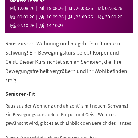
Weitere Termine
neuen
Mi
,
12
.
08
.
26
Mi
,
19
.
08
.
26
Mi
,
26
.
08
.
26
Mi
,
02
.
09
.
26
Tab)
Mi
,
09
.
09
.
26
Mi
,
16
.
09
.
26
Mi
,
23
.
09
.
26
Mi
,
30
.
09
.
26
Mi
,
07
.
10
.
26
Mi
,
14
.
10
.
26
Raus aus der Wohnung und ab geht´s mit neuem
Schwung! Ein Bewegungskurs belebt Körper und
Geist. Dieser Kurs richtet sich an Senioren, die ihre
Bewegungsfreiheit vergrößern und ihr Wohlbefinden
steig
Senioren-Fit
Raus aus der Wohnung und ab geht´s mit neuem Schwung!
Ein Bewegungskurs belebt Körper und Geist. Wenn es
gewünscht wird, gibt es auch Einblick den Bereich des Tanzes
Dieser Kurs richtet sich an Senioren, die ihre