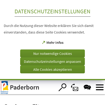
Inhalt anspringen
DATENSCHUTZEINSTELLUNGEN
Durch die Nutzung dieser Website erklären Sie sich damit
einverstanden, dass diese Seite Cookies verwendet.
(Öffnet
Mehr Infos
in
einem
Nur notwendige Cookies
neuen
Tab)
Datenschutzeinstellungen anpassen
Alle Cookies akzeptieren
Visuelle
Paderborn
Assistenzsoftware
öffnen.