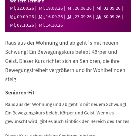
Weitere Termine
neuen
Mi
,
12
.
08
.
26
Mi
,
19
.
08
.
26
Mi
,
26
.
08
.
26
Mi
,
02
.
09
.
26
Tab)
Mi
,
09
.
09
.
26
Mi
,
16
.
09
.
26
Mi
,
23
.
09
.
26
Mi
,
30
.
09
.
26
Mi
,
07
.
10
.
26
Mi
,
14
.
10
.
26
Raus aus der Wohnung und ab geht´s mit neuem
Schwung! Ein Bewegungskurs belebt Körper und
Geist. Dieser Kurs richtet sich an Senioren, die ihre
Bewegungsfreiheit vergrößern und ihr Wohlbefinden
steig
Senioren-Fit
Raus aus der Wohnung und ab geht´s mit neuem Schwung!
Ein Bewegungskurs belebt Körper und Geist. Wenn es
gewünscht wird, gibt es auch Einblick den Bereich des Tanzes
Dieser Kurs richtet sich an Senioren, die ihre