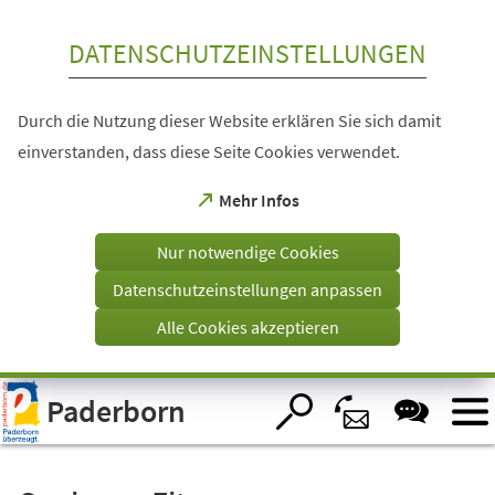
Inhalt anspringen
DATENSCHUTZEINSTELLUNGEN
Durch die Nutzung dieser Website erklären Sie sich damit
einverstanden, dass diese Seite Cookies verwendet.
(Öffnet
Mehr Infos
in
einem
Nur notwendige Cookies
neuen
Tab)
Datenschutzeinstellungen anpassen
Alle Cookies akzeptieren
Visuelle
Paderborn
Assistenzsoftware
öffnen.