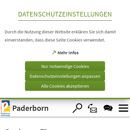
Inhalt anspringen
DATENSCHUTZEINSTELLUNGEN
Durch die Nutzung dieser Website erklären Sie sich damit
einverstanden, dass diese Seite Cookies verwendet.
(Öffnet
Mehr Infos
in
einem
Nur notwendige Cookies
neuen
Tab)
Datenschutzeinstellungen anpassen
Alle Cookies akzeptieren
Visuelle
Paderborn
Assistenzsoftware
öffnen.