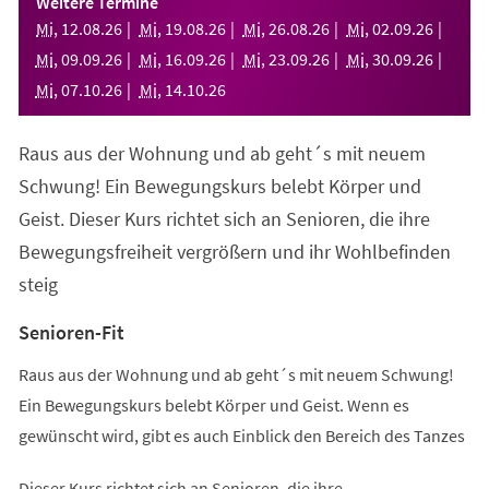
Weitere Termine
neuen
Mi
,
12
.
08
.
26
Mi
,
19
.
08
.
26
Mi
,
26
.
08
.
26
Mi
,
02
.
09
.
26
Tab)
Mi
,
09
.
09
.
26
Mi
,
16
.
09
.
26
Mi
,
23
.
09
.
26
Mi
,
30
.
09
.
26
Mi
,
07
.
10
.
26
Mi
,
14
.
10
.
26
Raus aus der Wohnung und ab geht´s mit neuem
Schwung! Ein Bewegungskurs belebt Körper und
Geist. Dieser Kurs richtet sich an Senioren, die ihre
Bewegungsfreiheit vergrößern und ihr Wohlbefinden
steig
Senioren-Fit
Raus aus der Wohnung und ab geht´s mit neuem Schwung!
Ein Bewegungskurs belebt Körper und Geist. Wenn es
gewünscht wird, gibt es auch Einblick den Bereich des Tanzes
Dieser Kurs richtet sich an Senioren, die ihre