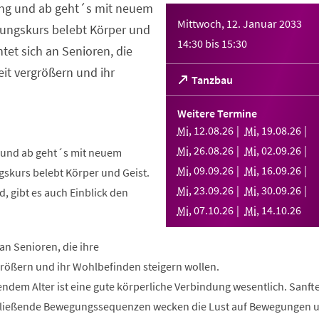
ng und ab geht´s mit neuem
Mittwoch, 12. Januar 2033
ungskurs belebt Körper und
14:30
bis
15:30
htet sich an Senioren, die
it vergrößern und ihr
(Öffnet
Tanzbau
in
einem
Weitere Termine
neuen
Mi
,
12
.
08
.
26
Mi
,
19
.
08
.
26
Tab)
Mi
,
26
.
08
.
26
Mi
,
02
.
09
.
26
und ab geht´s mit neuem
Mi
,
09
.
09
.
26
Mi
,
16
.
09
.
26
skurs belebt Körper und Geist.
Mi
,
23
.
09
.
26
Mi
,
30
.
09
.
26
, gibt es auch Einblick den
Mi
,
07
.
10
.
26
Mi
,
14
.
10
.
26
 an Senioren, die ihre
rößern und ihr Wohlbefinden steigern wollen.
ndem Alter ist eine gute körperliche Verbindung wesentlich. Sanft
fließende Bewegungssequenzen wecken die Lust auf Bewegungen 