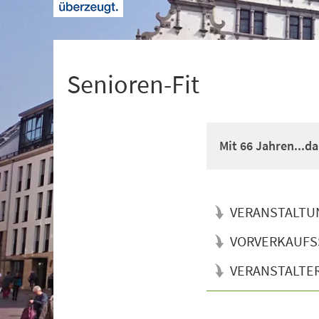
+
1
Senioren-Fit
Mit 66 Jahren...d
VERANSTALTU
VORVERKAUFS
VERANSTALTE