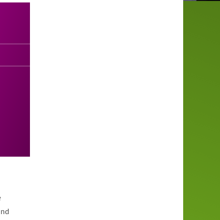
e
und