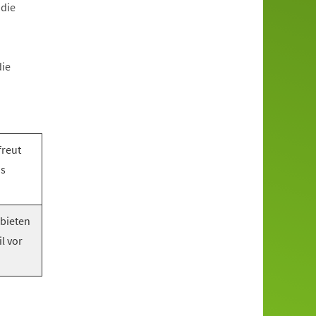
 die
die
freut
as
 bieten
l vor