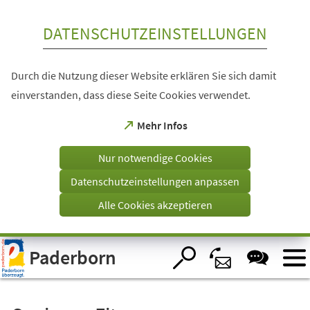
Inhalt anspringen
DATENSCHUTZEINSTELLUNGEN
Durch die Nutzung dieser Website erklären Sie sich damit
einverstanden, dass diese Seite Cookies verwendet.
(Öffnet
Mehr Infos
in
einem
Nur notwendige Cookies
neuen
Tab)
Datenschutzeinstellungen anpassen
Alle Cookies akzeptieren
Visuelle
Paderborn
Assistenzsoftware
öffnen.