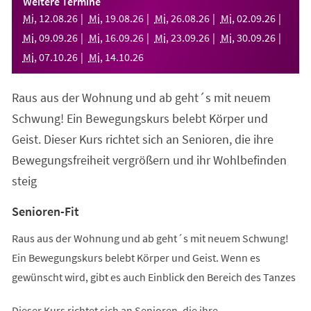
Weitere Termine
neuen
Mi
,
12
.
08
.
26
Mi
,
19
.
08
.
26
Mi
,
26
.
08
.
26
Mi
,
02
.
09
.
26
Tab)
Mi
,
09
.
09
.
26
Mi
,
16
.
09
.
26
Mi
,
23
.
09
.
26
Mi
,
30
.
09
.
26
Mi
,
07
.
10
.
26
Mi
,
14
.
10
.
26
Raus aus der Wohnung und ab geht´s mit neuem
Schwung! Ein Bewegungskurs belebt Körper und
Geist. Dieser Kurs richtet sich an Senioren, die ihre
Bewegungsfreiheit vergrößern und ihr Wohlbefinden
steig
Senioren-Fit
Raus aus der Wohnung und ab geht´s mit neuem Schwung!
Ein Bewegungskurs belebt Körper und Geist. Wenn es
gewünscht wird, gibt es auch Einblick den Bereich des Tanzes
Dieser Kurs richtet sich an Senioren, die ihre