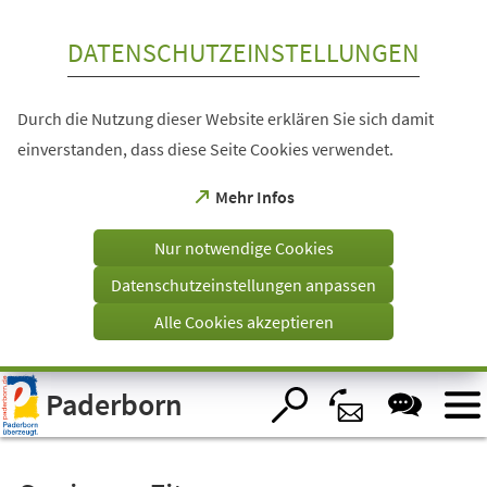
Inhalt anspringen
DATENSCHUTZEINSTELLUNGEN
Durch die Nutzung dieser Website erklären Sie sich damit
einverstanden, dass diese Seite Cookies verwendet.
(Öffnet
Mehr Infos
in
einem
Nur notwendige Cookies
neuen
Tab)
Datenschutzeinstellungen anpassen
Alle Cookies akzeptieren
Visuelle
Paderborn
Assistenzsoftware
öffnen.