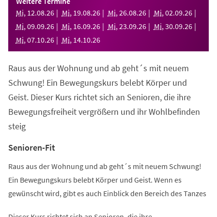
Weitere Termine
neuen
Mi
,
12
.
08
.
26
Mi
,
19
.
08
.
26
Mi
,
26
.
08
.
26
Mi
,
02
.
09
.
26
Tab)
Mi
,
09
.
09
.
26
Mi
,
16
.
09
.
26
Mi
,
23
.
09
.
26
Mi
,
30
.
09
.
26
Mi
,
07
.
10
.
26
Mi
,
14
.
10
.
26
Raus aus der Wohnung und ab geht´s mit neuem
Schwung! Ein Bewegungskurs belebt Körper und
Geist. Dieser Kurs richtet sich an Senioren, die ihre
Bewegungsfreiheit vergrößern und ihr Wohlbefinden
steig
Senioren-Fit
Raus aus der Wohnung und ab geht´s mit neuem Schwung!
Ein Bewegungskurs belebt Körper und Geist. Wenn es
gewünscht wird, gibt es auch Einblick den Bereich des Tanzes
Dieser Kurs richtet sich an Senioren, die ihre