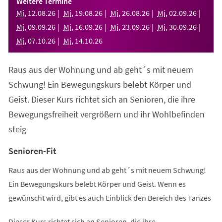
Weitere Termine
neuen
Mi
,
12
.
08
.
26
Mi
,
19
.
08
.
26
Mi
,
26
.
08
.
26
Mi
,
02
.
09
.
26
Tab)
Mi
,
09
.
09
.
26
Mi
,
16
.
09
.
26
Mi
,
23
.
09
.
26
Mi
,
30
.
09
.
26
Mi
,
07
.
10
.
26
Mi
,
14
.
10
.
26
Raus aus der Wohnung und ab geht´s mit neuem
Schwung! Ein Bewegungskurs belebt Körper und
Geist. Dieser Kurs richtet sich an Senioren, die ihre
Bewegungsfreiheit vergrößern und ihr Wohlbefinden
steig
Senioren-Fit
Raus aus der Wohnung und ab geht´s mit neuem Schwung!
Ein Bewegungskurs belebt Körper und Geist. Wenn es
gewünscht wird, gibt es auch Einblick den Bereich des Tanzes
Dieser Kurs richtet sich an Senioren, die ihre