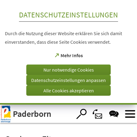
Inhalt anspringen
DATENSCHUTZEINSTELLUNGEN
Durch die Nutzung dieser Website erklären Sie sich damit
einverstanden, dass diese Seite Cookies verwendet.
(Öffnet
Mehr Infos
in
einem
Nur notwendige Cookies
neuen
Tab)
Datenschutzeinstellungen anpassen
Alle Cookies akzeptieren
Visuelle
Paderborn
Assistenzsoftware
öffnen.