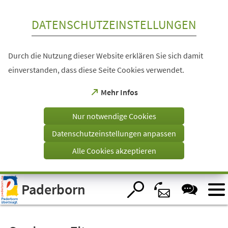
Inhalt anspringen
DATENSCHUTZEINSTELLUNGEN
Durch die Nutzung dieser Website erklären Sie sich damit
einverstanden, dass diese Seite Cookies verwendet.
(Öffnet
Mehr Infos
in
einem
Nur notwendige Cookies
neuen
Tab)
Datenschutzeinstellungen anpassen
Alle Cookies akzeptieren
Visuelle
Paderborn
Assistenzsoftware
öffnen.