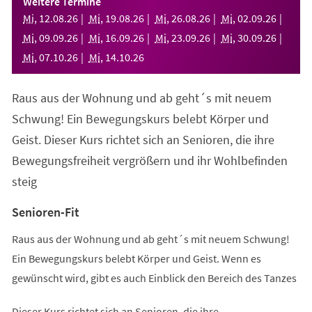
Weitere Termine
neuen
Mi
,
12
.
08
.
26
Mi
,
19
.
08
.
26
Mi
,
26
.
08
.
26
Mi
,
02
.
09
.
26
Tab)
Mi
,
09
.
09
.
26
Mi
,
16
.
09
.
26
Mi
,
23
.
09
.
26
Mi
,
30
.
09
.
26
Mi
,
07
.
10
.
26
Mi
,
14
.
10
.
26
Raus aus der Wohnung und ab geht´s mit neuem
Schwung! Ein Bewegungskurs belebt Körper und
Geist. Dieser Kurs richtet sich an Senioren, die ihre
Bewegungsfreiheit vergrößern und ihr Wohlbefinden
steig
Senioren-Fit
Raus aus der Wohnung und ab geht´s mit neuem Schwung!
Ein Bewegungskurs belebt Körper und Geist. Wenn es
gewünscht wird, gibt es auch Einblick den Bereich des Tanzes
Dieser Kurs richtet sich an Senioren, die ihre