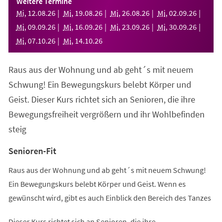
Weitere Termine
neuen
Mi
,
12
.
08
.
26
Mi
,
19
.
08
.
26
Mi
,
26
.
08
.
26
Mi
,
02
.
09
.
26
Tab)
Mi
,
09
.
09
.
26
Mi
,
16
.
09
.
26
Mi
,
23
.
09
.
26
Mi
,
30
.
09
.
26
Mi
,
07
.
10
.
26
Mi
,
14
.
10
.
26
Raus aus der Wohnung und ab geht´s mit neuem
Schwung! Ein Bewegungskurs belebt Körper und
Geist. Dieser Kurs richtet sich an Senioren, die ihre
Bewegungsfreiheit vergrößern und ihr Wohlbefinden
steig
Senioren-Fit
Raus aus der Wohnung und ab geht´s mit neuem Schwung!
Ein Bewegungskurs belebt Körper und Geist. Wenn es
gewünscht wird, gibt es auch Einblick den Bereich des Tanzes
Dieser Kurs richtet sich an Senioren, die ihre