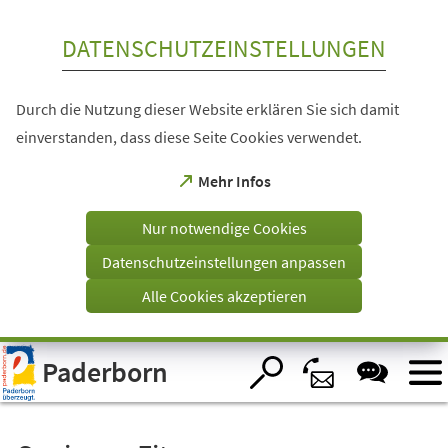
Inhalt anspringen
DATENSCHUTZEINSTELLUNGEN
Durch die Nutzung dieser Website erklären Sie sich damit
einverstanden, dass diese Seite Cookies verwendet.
(Öffnet
Mehr Infos
in
einem
Nur notwendige Cookies
neuen
Tab)
Datenschutzeinstellungen anpassen
Alle Cookies akzeptieren
Visuelle
Paderborn
Assistenzsoftware
öffnen.