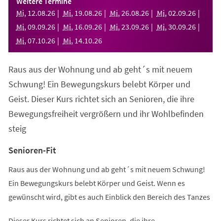
Weitere Termine
neuen
Mi
,
12
.
08
.
26
Mi
,
19
.
08
.
26
Mi
,
26
.
08
.
26
Mi
,
02
.
09
.
26
Tab)
Mi
,
09
.
09
.
26
Mi
,
16
.
09
.
26
Mi
,
23
.
09
.
26
Mi
,
30
.
09
.
26
Mi
,
07
.
10
.
26
Mi
,
14
.
10
.
26
Raus aus der Wohnung und ab geht´s mit neuem
Schwung! Ein Bewegungskurs belebt Körper und
Geist. Dieser Kurs richtet sich an Senioren, die ihre
Bewegungsfreiheit vergrößern und ihr Wohlbefinden
steig
Senioren-Fit
Raus aus der Wohnung und ab geht´s mit neuem Schwung!
Ein Bewegungskurs belebt Körper und Geist. Wenn es
gewünscht wird, gibt es auch Einblick den Bereich des Tanzes
Dieser Kurs richtet sich an Senioren, die ihre