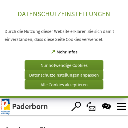
Inhalt anspringen
DATENSCHUTZEINSTELLUNGEN
Durch die Nutzung dieser Website erklären Sie sich damit
einverstanden, dass diese Seite Cookies verwendet.
(Öffnet
Mehr Infos
in
einem
Nur notwendige Cookies
neuen
Tab)
Datenschutzeinstellungen anpassen
Alle Cookies akzeptieren
Visuelle
Paderborn
Assistenzsoftware
öffnen.