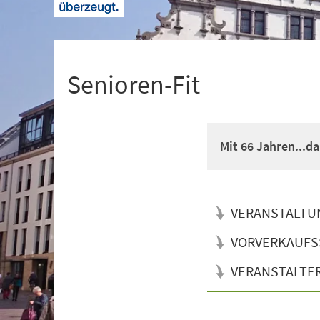
+
1
Senioren-Fit
Mit 66 Jahren...d
VERANSTALTU
VORVERKAUFS
VERANSTALTE