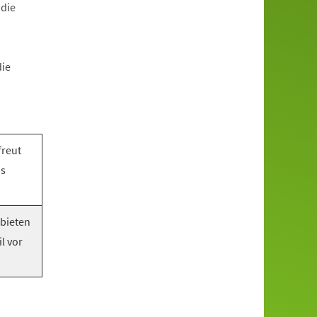
 die
die
freut
as
 bieten
l vor