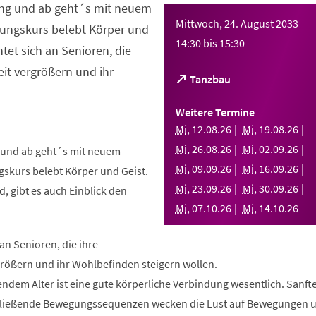
ng und ab geht´s mit neuem
Mittwoch, 24. August 2033
ungskurs belebt Körper und
14:30
bis
15:30
htet sich an Senioren, die
it vergrößern und ihr
(Öffnet
Tanzbau
in
einem
Weitere Termine
neuen
Mi
,
12
.
08
.
26
Mi
,
19
.
08
.
26
Tab)
Mi
,
26
.
08
.
26
Mi
,
02
.
09
.
26
und ab geht´s mit neuem
Mi
,
09
.
09
.
26
Mi
,
16
.
09
.
26
skurs belebt Körper und Geist.
Mi
,
23
.
09
.
26
Mi
,
30
.
09
.
26
, gibt es auch Einblick den
Mi
,
07
.
10
.
26
Mi
,
14
.
10
.
26
 an Senioren, die ihre
rößern und ihr Wohlbefinden steigern wollen.
ndem Alter ist eine gute körperliche Verbindung wesentlich. Sanft
fließende Bewegungssequenzen wecken die Lust auf Bewegungen 