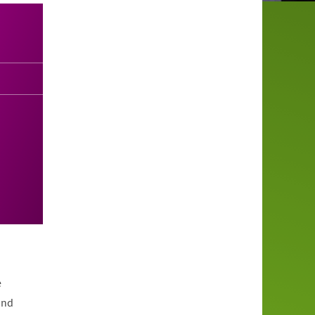
e
und