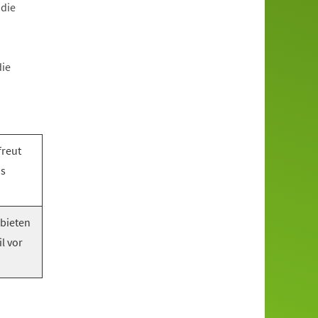
 die
die
freut
as
 bieten
l vor