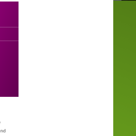
e
und