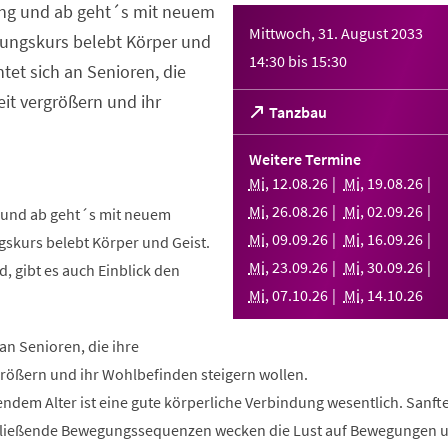
ng und ab geht´s mit neuem
Mittwoch, 31. August 2033
ungskurs belebt Körper und
14:30
bis
15:30
htet sich an Senioren, die
it vergrößern und ihr
(Öffnet
Tanzbau
in
einem
Weitere Termine
neuen
Mi
,
12
.
08
.
26
Mi
,
19
.
08
.
26
Tab)
Mi
,
26
.
08
.
26
Mi
,
02
.
09
.
26
und ab geht´s mit neuem
Mi
,
09
.
09
.
26
Mi
,
16
.
09
.
26
skurs belebt Körper und Geist.
Mi
,
23
.
09
.
26
Mi
,
30
.
09
.
26
, gibt es auch Einblick den
Mi
,
07
.
10
.
26
Mi
,
14
.
10
.
26
 an Senioren, die ihre
rößern und ihr Wohlbefinden steigern wollen.
ndem Alter ist eine gute körperliche Verbindung wesentlich. Sanft
fließende Bewegungssequenzen wecken die Lust auf Bewegungen 