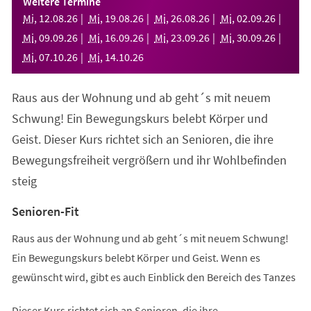
Weitere Termine
neuen
Mi
,
12
.
08
.
26
Mi
,
19
.
08
.
26
Mi
,
26
.
08
.
26
Mi
,
02
.
09
.
26
Tab)
Mi
,
09
.
09
.
26
Mi
,
16
.
09
.
26
Mi
,
23
.
09
.
26
Mi
,
30
.
09
.
26
Mi
,
07
.
10
.
26
Mi
,
14
.
10
.
26
Raus aus der Wohnung und ab geht´s mit neuem
Schwung! Ein Bewegungskurs belebt Körper und
Geist. Dieser Kurs richtet sich an Senioren, die ihre
Bewegungsfreiheit vergrößern und ihr Wohlbefinden
steig
Senioren-Fit
Raus aus der Wohnung und ab geht´s mit neuem Schwung!
Ein Bewegungskurs belebt Körper und Geist. Wenn es
gewünscht wird, gibt es auch Einblick den Bereich des Tanzes
Dieser Kurs richtet sich an Senioren, die ihre