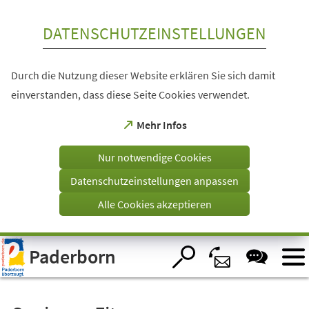
Inhalt anspringen
DATENSCHUTZEINSTELLUNGEN
Durch die Nutzung dieser Website erklären Sie sich damit
einverstanden, dass diese Seite Cookies verwendet.
(Öffnet
Mehr Infos
in
einem
Nur notwendige Cookies
neuen
Tab)
Datenschutzeinstellungen anpassen
Alle Cookies akzeptieren
Visuelle
Paderborn
Assistenzsoftware
öffnen.