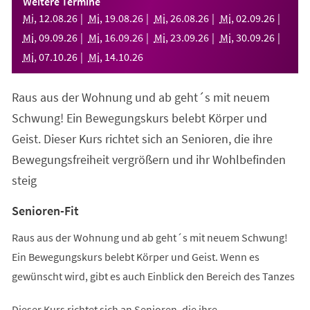
Weitere Termine
neuen
Mi
,
12
.
08
.
26
Mi
,
19
.
08
.
26
Mi
,
26
.
08
.
26
Mi
,
02
.
09
.
26
Tab)
Mi
,
09
.
09
.
26
Mi
,
16
.
09
.
26
Mi
,
23
.
09
.
26
Mi
,
30
.
09
.
26
Mi
,
07
.
10
.
26
Mi
,
14
.
10
.
26
Raus aus der Wohnung und ab geht´s mit neuem
Schwung! Ein Bewegungskurs belebt Körper und
Geist. Dieser Kurs richtet sich an Senioren, die ihre
Bewegungsfreiheit vergrößern und ihr Wohlbefinden
steig
Senioren-Fit
Raus aus der Wohnung und ab geht´s mit neuem Schwung!
Ein Bewegungskurs belebt Körper und Geist. Wenn es
gewünscht wird, gibt es auch Einblick den Bereich des Tanzes
Dieser Kurs richtet sich an Senioren, die ihre