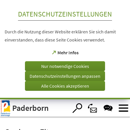
Inhalt anspringen
DATENSCHUTZEINSTELLUNGEN
Durch die Nutzung dieser Website erklären Sie sich damit
einverstanden, dass diese Seite Cookies verwendet.
(Öffnet
Mehr Infos
in
einem
Nur notwendige Cookies
neuen
Tab)
Datenschutzeinstellungen anpassen
Alle Cookies akzeptieren
Visuelle
Paderborn
Assistenzsoftware
öffnen.