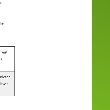
 die
die
freut
as
 bieten
l vor