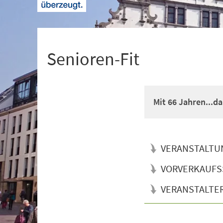
+
1
Senioren-Fit
Mit 66 Jahren...d
VERANSTALTU
VORVERKAUFS
VERANSTALTE