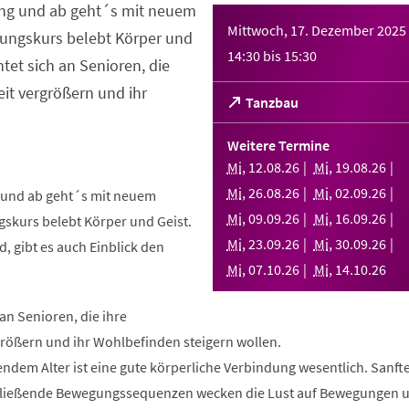
ng und ab geht´s mit neuem
Mittwoch, 17. Dezember 2025
ungskurs belebt Körper und
14:30
bis
15:30
htet sich an Senioren, die
it vergrößern und ihr
(Öffnet
Tanzbau
in
einem
Weitere Termine
neuen
Mi
,
12
.
08
.
26
Mi
,
19
.
08
.
26
Tab)
Mi
,
26
.
08
.
26
Mi
,
02
.
09
.
26
und ab geht´s mit neuem
Mi
,
09
.
09
.
26
Mi
,
16
.
09
.
26
skurs belebt Körper und Geist.
Mi
,
23
.
09
.
26
Mi
,
30
.
09
.
26
, gibt es auch Einblick den
Mi
,
07
.
10
.
26
Mi
,
14
.
10
.
26
 an Senioren, die ihre
rößern und ihr Wohlbefinden steigern wollen.
ndem Alter ist eine gute körperliche Verbindung wesentlich. Sanft
fließende Bewegungssequenzen wecken die Lust auf Bewegungen 