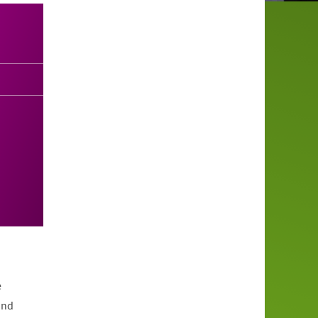
e
und