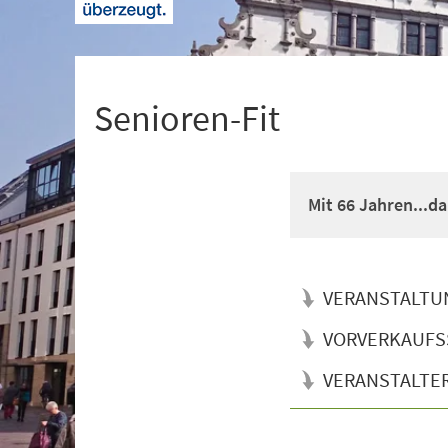
+
1
Senioren-Fit
Mit 66 Jahren...d
VERANSTALTU
VORVERKAUFS
VERANSTALTE