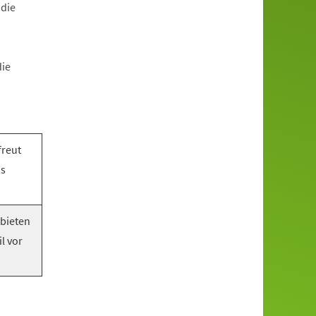
 die
die
freut
as
 bieten
l vor