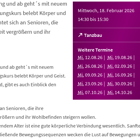
ng und ab geht´s mit neuem
Mittwoch, 18. Februar 2026
ungskurs belebt Körper und
14:30
bis
15:30
htet sich an Senioren, die
it vergrößern und ihr
(Öffnet
Tanzbau
in
einem
Weitere Termine
neuen
Mi
,
12
.
08
.
26
Mi
,
19
.
08
.
26
Tab)
Mi
,
26
.
08
.
26
Mi
,
02
.
09
.
26
und ab geht´s mit neuem
Mi
,
09
.
09
.
26
Mi
,
16
.
09
.
26
skurs belebt Körper und Geist.
Mi
,
23
.
09
.
26
Mi
,
30
.
09
.
26
, gibt es auch Einblick den
Mi
,
07
.
10
.
26
Mi
,
14
.
10
.
26
 an Senioren, die ihre
rößern und ihr Wohlbefinden steigern wollen.
ndem Alter ist eine gute körperliche Verbindung wesentlich. Sanft
fließende Bewegungssequenzen wecken die Lust auf Bewegungen 