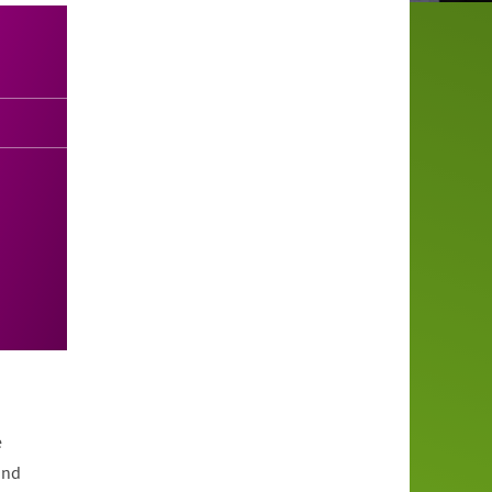
e
und