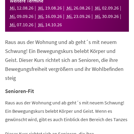
Weitere Termine
neuen
Mi
,
12
.
08
.
26
Mi
,
19
.
08
.
26
Mi
,
26
.
08
.
26
Mi
,
02
.
09
.
26
Tab)
Mi
,
09
.
09
.
26
Mi
,
16
.
09
.
26
Mi
,
23
.
09
.
26
Mi
,
30
.
09
.
26
Mi
,
07
.
10
.
26
Mi
,
14
.
10
.
26
Raus aus der Wohnung und ab geht´s mit neuem
Schwung! Ein Bewegungskurs belebt Körper und
Geist. Dieser Kurs richtet sich an Senioren, die ihre
Bewegungsfreiheit vergrößern und ihr Wohlbefinden
steig
Senioren-Fit
Raus aus der Wohnung und ab geht´s mit neuem Schwung!
Ein Bewegungskurs belebt Körper und Geist. Wenn es
gewünscht wird, gibt es auch Einblick den Bereich des Tanzes
Dieser Kurs richtet sich an Senioren, die ihre