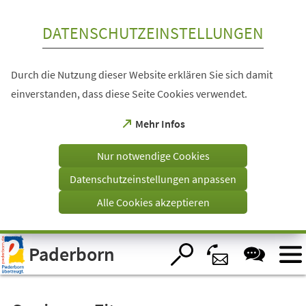
Inhalt anspringen
DATENSCHUTZEINSTELLUNGEN
Durch die Nutzung dieser Website erklären Sie sich damit
einverstanden, dass diese Seite Cookies verwendet.
(Öffnet
Mehr Infos
in
einem
Nur notwendige Cookies
neuen
Tab)
Datenschutzeinstellungen anpassen
Alle Cookies akzeptieren
Visuelle
Paderborn
Assistenzsoftware
öffnen.