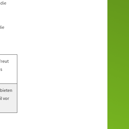
 die
die
freut
as
 bieten
l vor