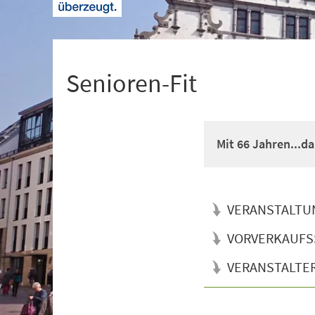
+
1
Senioren-Fit
Mit 66 Jahren...d
VERANSTALTU
VORVERKAUFS
VERANSTALTE