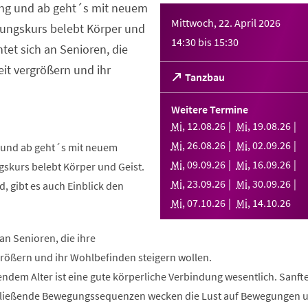
ng und ab geht´s mit neuem
Mittwoch, 22. April 2026
ungskurs belebt Körper und
14:30
bis
15:30
htet sich an Senioren, die
it vergrößern und ihr
(Öffnet
Tanzbau
in
einem
Weitere Termine
neuen
Mi
,
12
.
08
.
26
Mi
,
19
.
08
.
26
Tab)
Mi
,
26
.
08
.
26
Mi
,
02
.
09
.
26
und ab geht´s mit neuem
Mi
,
09
.
09
.
26
Mi
,
16
.
09
.
26
skurs belebt Körper und Geist.
Mi
,
23
.
09
.
26
Mi
,
30
.
09
.
26
, gibt es auch Einblick den
Mi
,
07
.
10
.
26
Mi
,
14
.
10
.
26
 an Senioren, die ihre
rößern und ihr Wohlbefinden steigern wollen.
ndem Alter ist eine gute körperliche Verbindung wesentlich. Sanft
fließende Bewegungssequenzen wecken die Lust auf Bewegungen 