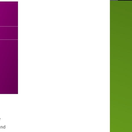
e
und