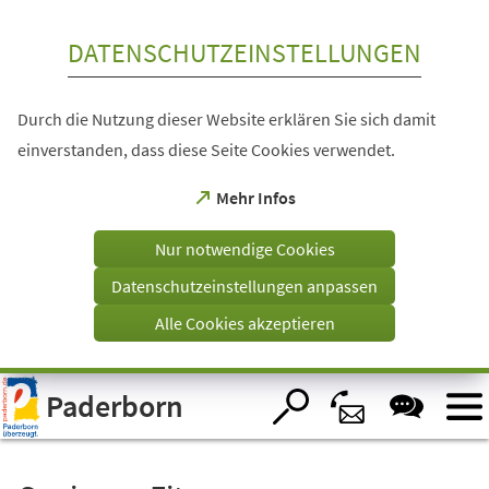
Inhalt anspringen
DATENSCHUTZEINSTELLUNGEN
Durch die Nutzung dieser Website erklären Sie sich damit
einverstanden, dass diese Seite Cookies verwendet.
(Öffnet
Mehr Infos
in
einem
Nur notwendige Cookies
neuen
Tab)
Datenschutzeinstellungen anpassen
Alle Cookies akzeptieren
Visuelle
Paderborn
Assistenzsoftware
öffnen.