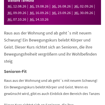
Weitere Termine
neuen
Mi
,
12
.
08
.
26
Mi
,
19
.
08
.
26
Mi
,
26
.
08
.
26
Mi
,
02
.
09
.
26
Tab)
Mi
,
09
.
09
.
26
Mi
,
16
.
09
.
26
Mi
,
23
.
09
.
26
Mi
,
30
.
09
.
26
Mi
,
07
.
10
.
26
Mi
,
14
.
10
.
26
Raus aus der Wohnung und ab geht´s mit neuem
Schwung! Ein Bewegungskurs belebt Körper und
Geist. Dieser Kurs richtet sich an Senioren, die ihre
Bewegungsfreiheit vergrößern und ihr Wohlbefinden
steig
Senioren-Fit
Raus aus der Wohnung und ab geht´s mit neuem Schwung!
Ein Bewegungskurs belebt Körper und Geist. Wenn es
gewünscht wird, gibt es auch Einblick den Bereich des Tanzes
Dieser Kurs richtet sich an Senioren, die ihre