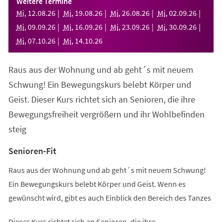
Weitere Termine
neuen
Mi
,
12
.
08
.
26
Mi
,
19
.
08
.
26
Mi
,
26
.
08
.
26
Mi
,
02
.
09
.
26
Tab)
Mi
,
09
.
09
.
26
Mi
,
16
.
09
.
26
Mi
,
23
.
09
.
26
Mi
,
30
.
09
.
26
Mi
,
07
.
10
.
26
Mi
,
14
.
10
.
26
Raus aus der Wohnung und ab geht´s mit neuem
Schwung! Ein Bewegungskurs belebt Körper und
Geist. Dieser Kurs richtet sich an Senioren, die ihre
Bewegungsfreiheit vergrößern und ihr Wohlbefinden
steig
Senioren-Fit
Raus aus der Wohnung und ab geht´s mit neuem Schwung!
Ein Bewegungskurs belebt Körper und Geist. Wenn es
gewünscht wird, gibt es auch Einblick den Bereich des Tanzes
Dieser Kurs richtet sich an Senioren, die ihre