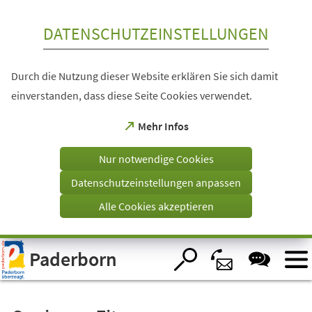
Inhalt anspringen
DATENSCHUTZEINSTELLUNGEN
Durch die Nutzung dieser Website erklären Sie sich damit
einverstanden, dass diese Seite Cookies verwendet.
(Öffnet
Mehr Infos
in
einem
Nur notwendige Cookies
neuen
Tab)
Datenschutzeinstellungen anpassen
Alle Cookies akzeptieren
Visuelle
Paderborn
Assistenzsoftware
öffnen.