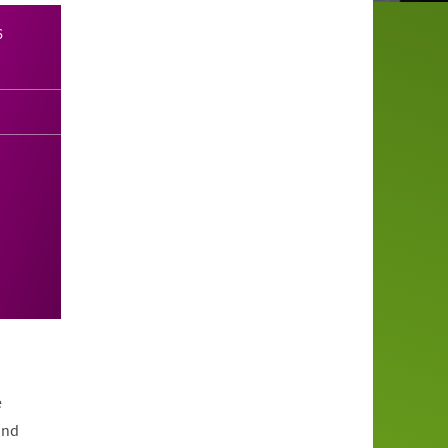
6
e
und