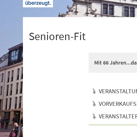
+
1
Senioren-Fit
Mit 66 Jahren...d
VERANSTALTU
VORVERKAUFS
VERANSTALTE