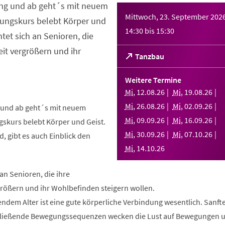
ng und ab geht´s mit neuem
Mittwoch, 23. September 202
ungskurs belebt Körper und
14:30
bis
15:30
htet sich an Senioren, die
it vergrößern und ihr
(Öffnet
Tanzbau
in
einem
Weitere Termine
neuen
Mi
,
12
.
08
.
26
Mi
,
19
.
08
.
26
Tab)
Mi
,
26
.
08
.
26
Mi
,
02
.
09
.
26
und ab geht´s mit neuem
Mi
,
09
.
09
.
26
Mi
,
16
.
09
.
26
skurs belebt Körper und Geist.
Mi
,
30
.
09
.
26
Mi
,
07
.
10
.
26
, gibt es auch Einblick den
Mi
,
14
.
10
.
26
 an Senioren, die ihre
rößern und ihr Wohlbefinden steigern wollen.
ndem Alter ist eine gute körperliche Verbindung wesentlich. Sanft
fließende Bewegungssequenzen wecken die Lust auf Bewegungen 