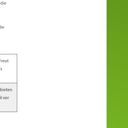
 die
die
freut
as
 bieten
l vor