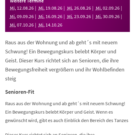
Weitere Termine
neuen
Mi
,
12
.
08
.
26
Mi
,
19
.
08
.
26
Mi
,
26
.
08
.
26
Mi
,
02
.
09
.
26
Tab)
Mi
,
09
.
09
.
26
Mi
,
16
.
09
.
26
Mi
,
23
.
09
.
26
Mi
,
30
.
09
.
26
Mi
,
07
.
10
.
26
Mi
,
14
.
10
.
26
Raus aus der Wohnung und ab geht´s mit neuem
Schwung! Ein Bewegungskurs belebt Körper und
Geist. Dieser Kurs richtet sich an Senioren, die ihre
Bewegungsfreiheit vergrößern und ihr Wohlbefinden
steig
Senioren-Fit
Raus aus der Wohnung und ab geht´s mit neuem Schwung!
Ein Bewegungskurs belebt Körper und Geist. Wenn es
gewünscht wird, gibt es auch Einblick den Bereich des Tanzes
Dieser Kurs richtet sich an Senioren, die ihre