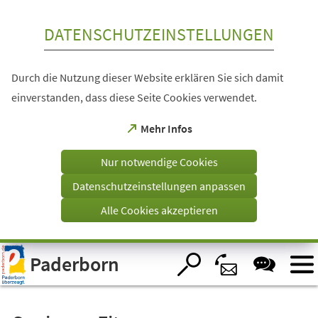
Inhalt anspringen
DATENSCHUTZEINSTELLUNGEN
Durch die Nutzung dieser Website erklären Sie sich damit
einverstanden, dass diese Seite Cookies verwendet.
(Öffnet
Mehr Infos
in
einem
Nur notwendige Cookies
neuen
Tab)
Datenschutzeinstellungen anpassen
Alle Cookies akzeptieren
Visuelle
Paderborn
Assistenzsoftware
öffnen.