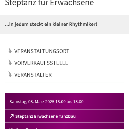
Steptanz für Erwachsene
...in jedem steckt ein kleiner Rhythmiker!
VERANSTALTUNGSORT
VORVERKAUFSSTELLE
VERANSTALTER
Veranstaltungsinformationen
Samstag, 08. März 2025
15:00
bis
18:00
(Öffnet
Steptanz Erwachsene TanzBau
in
einem