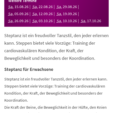
Weitere Termine
neuen
Sa
,
15
.
08
.
26
Sa
,
22
.
08
.
26
Sa
,
29
.
08
.
26
Tab)
Sa
,
05
.
09
.
26
Sa
,
12
.
09
.
26
Sa
,
19
.
09
.
26
Sa
,
26
.
09
.
26
Sa
,
03
.
10
.
26
Sa
,
10
.
10
.
26
Sa
,
17
.
10
.
26
Steptanz ist ein freudvoller Tanzstil, den jeder erlernen
kann. Steppen bietet viele Vorzüge: Training der
cardiovaskulären Kondition, der Kraft, der
Beweglichkeit und besonders der Koordination.
Steptanz für Erwachsene
Steptanz ist ein freudvoller Tanzstil, den jeder erlernen kann.
Steppen bietet viele Vorzüge: Training der cardiovaskulären
Kondition, der Kraft, der Beweglichkeit und besonders der
Koordination.
Die Kraft der Beine, die Beweglichkeit in der Hüfte, den Knien