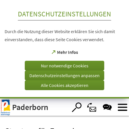
Inhalt anspringen
DATENSCHUTZEINSTELLUNGEN
Durch die Nutzung dieser Website erklären Sie sich damit
einverstanden, dass diese Seite Cookies verwendet.
(Öffnet
Mehr Infos
in
einem
Nur notwendige Cookies
neuen
Tab)
Datenschutzeinstellungen anpassen
Alle Cookies akzeptieren
Visuelle
Paderborn
Assistenzsoftware
öffnen.