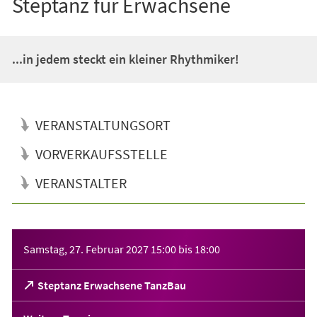
Steptanz für Erwachsene
...in jedem steckt ein kleiner Rhythmiker!
VERANSTALTUNGSORT
VORVERKAUFSSTELLE
VERANSTALTER
Veranstaltungsinformationen
Samstag, 27. Februar 2027
15:00
bis
18:00
(Öffnet
Steptanz Erwachsene TanzBau
in
einem