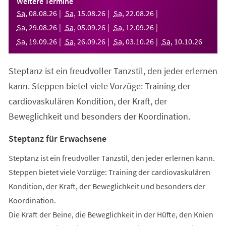
Weitere Termine
neuen
Sa
,
08
.
08
.
26
Sa
,
15
.
08
.
26
Sa
,
22
.
08
.
26
Tab)
Sa
,
29
.
08
.
26
Sa
,
05
.
09
.
26
Sa
,
12
.
09
.
26
Sa
,
19
.
09
.
26
Sa
,
26
.
09
.
26
Sa
,
03
.
10
.
26
Sa
,
10
.
10
.
26
Steptanz ist ein freudvoller Tanzstil, den jeder erlernen
kann. Steppen bietet viele Vorzüge: Training der
cardiovaskulären Kondition, der Kraft, der
Beweglichkeit und besonders der Koordination.
Steptanz für Erwachsene
Steptanz ist ein freudvoller Tanzstil, den jeder erlernen kann.
Steppen bietet viele Vorzüge: Training der cardiovaskulären
Kondition, der Kraft, der Beweglichkeit und besonders der
Koordination.
Die Kraft der Beine, die Beweglichkeit in der Hüfte, den Knien