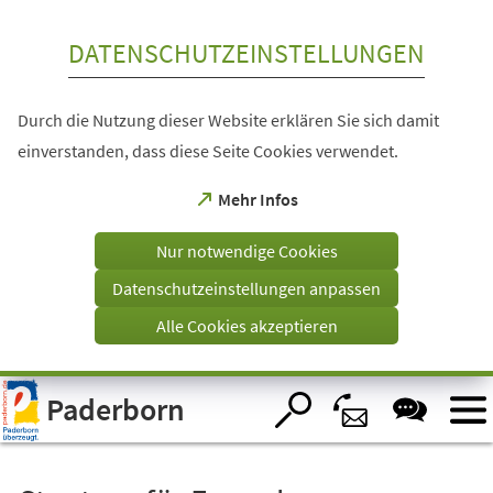
Inhalt anspringen
DATENSCHUTZEINSTELLUNGEN
Durch die Nutzung dieser Website erklären Sie sich damit
einverstanden, dass diese Seite Cookies verwendet.
(Öffnet
Mehr Infos
in
einem
Nur notwendige Cookies
neuen
Tab)
Datenschutzeinstellungen anpassen
Alle Cookies akzeptieren
Visuelle
Paderborn
Assistenzsoftware
öffnen.