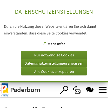
Inhalt anspringen
DATENSCHUTZEINSTELLUNGEN
Durch die Nutzung dieser Website erklären Sie sich damit
einverstanden, dass diese Seite Cookies verwendet.
(Öffnet
Mehr Infos
in
einem
Nur notwendige Cookies
neuen
Tab)
Datenschutzeinstellungen anpassen
Alle Cookies akzeptieren
Visuelle
Paderborn
Assistenzsoftware
öffnen.