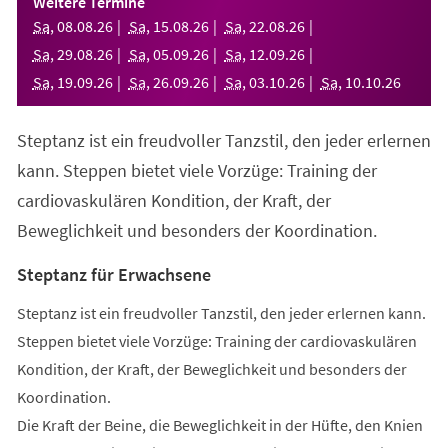
Weitere Termine
neuen
Sa
,
08
.
08
.
26
Sa
,
15
.
08
.
26
Sa
,
22
.
08
.
26
Tab)
Sa
,
29
.
08
.
26
Sa
,
05
.
09
.
26
Sa
,
12
.
09
.
26
Sa
,
19
.
09
.
26
Sa
,
26
.
09
.
26
Sa
,
03
.
10
.
26
Sa
,
10
.
10
.
26
Steptanz ist ein freudvoller Tanzstil, den jeder erlernen
kann. Steppen bietet viele Vorzüge: Training der
cardiovaskulären Kondition, der Kraft, der
Beweglichkeit und besonders der Koordination.
Steptanz für Erwachsene
Steptanz ist ein freudvoller Tanzstil, den jeder erlernen kann.
Steppen bietet viele Vorzüge: Training der cardiovaskulären
Kondition, der Kraft, der Beweglichkeit und besonders der
Koordination.
Die Kraft der Beine, die Beweglichkeit in der Hüfte, den Knien