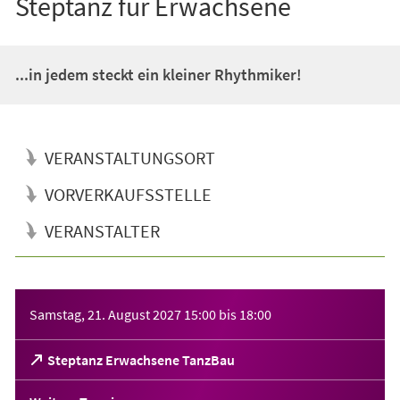
Steptanz für Erwachsene
...in jedem steckt ein kleiner Rhythmiker!
VERANSTALTUNGSORT
VORVERKAUFSSTELLE
VERANSTALTER
Veranstaltungsinformationen
Samstag, 21. August 2027
15:00
bis
18:00
(Öffnet
Steptanz Erwachsene TanzBau
in
einem