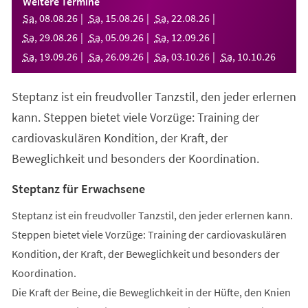
Weitere Termine
neuen
Sa
,
08
.
08
.
26
Sa
,
15
.
08
.
26
Sa
,
22
.
08
.
26
Tab)
Sa
,
29
.
08
.
26
Sa
,
05
.
09
.
26
Sa
,
12
.
09
.
26
Sa
,
19
.
09
.
26
Sa
,
26
.
09
.
26
Sa
,
03
.
10
.
26
Sa
,
10
.
10
.
26
Steptanz ist ein freudvoller Tanzstil, den jeder erlernen
kann. Steppen bietet viele Vorzüge: Training der
cardiovaskulären Kondition, der Kraft, der
Beweglichkeit und besonders der Koordination.
Steptanz für Erwachsene
Steptanz ist ein freudvoller Tanzstil, den jeder erlernen kann.
Steppen bietet viele Vorzüge: Training der cardiovaskulären
Kondition, der Kraft, der Beweglichkeit und besonders der
Koordination.
Die Kraft der Beine, die Beweglichkeit in der Hüfte, den Knien