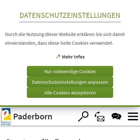
Inhalt anspringen
DATENSCHUTZEINSTELLUNGEN
Durch die Nutzung dieser Website erklären Sie sich damit
einverstanden, dass diese Seite Cookies verwendet.
(Öffnet
Mehr Infos
in
einem
Nur notwendige Cookies
neuen
Tab)
Datenschutzeinstellungen anpassen
Alle Cookies akzeptieren
Visuelle
Paderborn
Assistenzsoftware
öffnen.