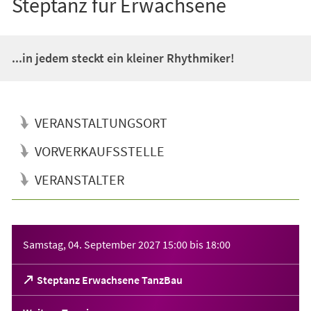
Steptanz für Erwachsene
...in jedem steckt ein kleiner Rhythmiker!
VERANSTALTUNGSORT
VORVERKAUFSSTELLE
VERANSTALTER
Veranstaltungsinformationen
Samstag, 04. September 2027
15:00
bis
18:00
(Öffnet
Steptanz Erwachsene TanzBau
in
einem