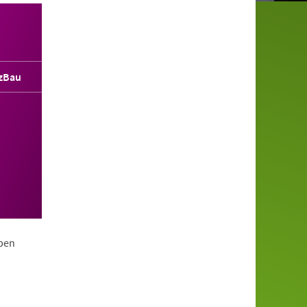
zBau
ppen