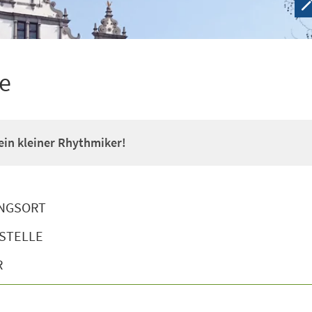
e
 ein kleiner Rhythmiker!
NGSORT
STELLE
R