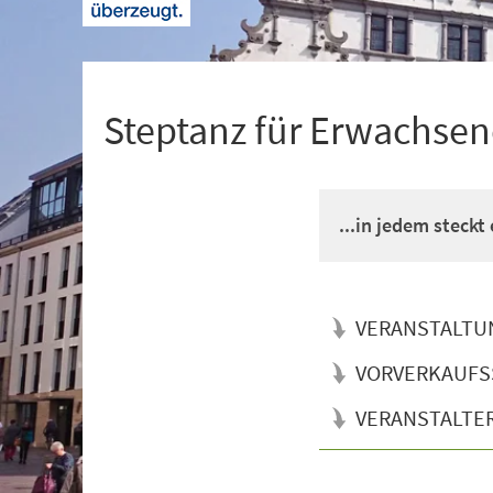
+
1
Steptanz für Erwachsen
...in jedem steckt
VERANSTALTU
VORVERKAUFS
VERANSTALTE