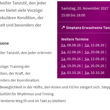
dvoller Tanzstil, den jeder
Samstag, 20. November 2027
en bietet viele Vorzüge:
15:00
bis
18:00
askulären Kondition, der
keit und besonders der
(Öffnet
Steptanz Erwachsene Tan
in
einem
Weitere Termine
neuen
hsene
Sa
,
08
.
08
.
26
Sa
,
15
.
08
.
26
Tab)
Sa
,
22
.
08
.
26
Sa
,
29
.
08
.
26
ller Tanzstil, den jeder erlernen
Sa
,
05
.
09
.
26
Sa
,
12
.
09
.
26
Sa
,
19
.
09
.
26
Sa
,
26
.
09
.
26
rzüge: Training der
Sa
,
03
.
10
.
26
Sa
,
10
.
10
.
26
ion, der Kraft, der
nders der Koordination.
e Beweglichkeit in der Hüfte, den Knien und Fü?en steigert sich. Ste
n Gefühl für Rhythmus und Timing.
ientierte Weg fit und im Takt zu bleiben!