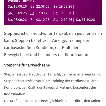
Weitere Termine
neuen
Sa
,
15
.
08
.
26
Sa
,
22
.
08
.
26
Sa
,
29
.
08
.
26
Tab)
Sa
,
05
.
09
.
26
Sa
,
12
.
09
.
26
Sa
,
19
.
09
.
26
Sa
,
26
.
09
.
26
Sa
,
03
.
10
.
26
Sa
,
10
.
10
.
26
Sa
,
17
.
10
.
26
Steptanz ist ein freudvoller Tanzstil, den jeder erlernen
kann. Steppen bietet viele Vorzüge: Training der
cardiovaskulären Kondition, der Kraft, der
Beweglichkeit und besonders der Koordination.
Steptanz für Erwachsene
Steptanz ist ein freudvoller Tanzstil, den jeder erlernen kann.
Steppen bietet viele Vorzüge: Training der cardiovaskulären
Kondition, der Kraft, der Beweglichkeit und besonders der
Koordination.
Die Kraft der Beine, die Beweglichkeit in der Hüfte, den Knien