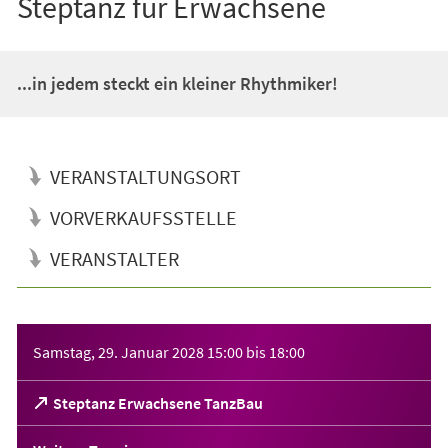
Steptanz für Erwachsene
...in jedem steckt ein kleiner Rhythmiker!
VERANSTALTUNGSORT
VORVERKAUFSSTELLE
VERANSTALTER
Veranstaltungsinformationen
Samstag, 29. Januar 2028
15:00
bis
18:00
(Öffnet
Steptanz Erwachsene TanzBau
in
einem