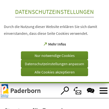
Inhalt anspringen
DATENSCHUTZEINSTELLUNGEN
Durch die Nutzung dieser Website erklären Sie sich damit
einverstanden, dass diese Seite Cookies verwendet.
(Öffnet
Mehr Infos
in
einem
Nur notwendige Cookies
neuen
Tab)
Datenschutzeinstellungen anpassen
Alle Cookies akzeptieren
Visuelle
Paderborn
Assistenzsoftware
öffnen.