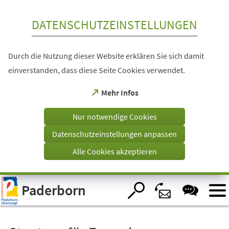
Inhalt anspringen
DATENSCHUTZEINSTELLUNGEN
Durch die Nutzung dieser Website erklären Sie sich damit
einverstanden, dass diese Seite Cookies verwendet.
(Öffnet
Mehr Infos
in
einem
Nur notwendige Cookies
neuen
Tab)
Datenschutzeinstellungen anpassen
Alle Cookies akzeptieren
Visuelle
Paderborn
Assistenzsoftware
öffnen.