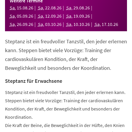
Weitere Termine
neuen
Sa
,
15
.
08
.
26
Sa
,
22
.
08
.
26
Sa
,
29
.
08
.
26
Tab)
Sa
,
05
.
09
.
26
Sa
,
12
.
09
.
26
Sa
,
19
.
09
.
26
Sa
,
26
.
09
.
26
Sa
,
03
.
10
.
26
Sa
,
10
.
10
.
26
Sa
,
17
.
10
.
26
Steptanz ist ein freudvoller Tanzstil, den jeder erlernen
kann. Steppen bietet viele Vorzüge: Training der
cardiovaskulären Kondition, der Kraft, der
Beweglichkeit und besonders der Koordination.
Steptanz für Erwachsene
Steptanz ist ein freudvoller Tanzstil, den jeder erlernen kann.
Steppen bietet viele Vorzüge: Training der cardiovaskulären
Kondition, der Kraft, der Beweglichkeit und besonders der
Koordination.
Die Kraft der Beine, die Beweglichkeit in der Hüfte, den Knien