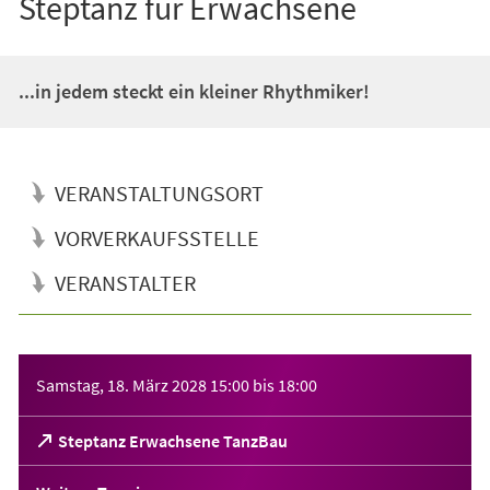
Steptanz für Erwachsene
...in jedem steckt ein kleiner Rhythmiker!
VERANSTALTUNGSORT
VORVERKAUFSSTELLE
VERANSTALTER
Veranstaltungsinformationen
Samstag, 18. März 2028
15:00
bis
18:00
(Öffnet
Steptanz Erwachsene TanzBau
in
einem