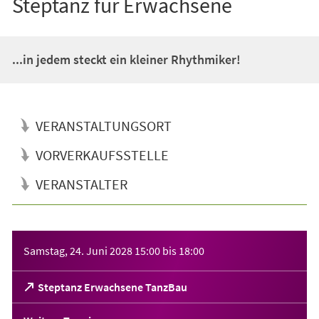
Steptanz für Erwachsene
...in jedem steckt ein kleiner Rhythmiker!
VERANSTALTUNGSORT
VORVERKAUFSSTELLE
VERANSTALTER
Veranstaltungsinformationen
Samstag, 24. Juni 2028
15:00
bis
18:00
(Öffnet
Steptanz Erwachsene TanzBau
in
einem