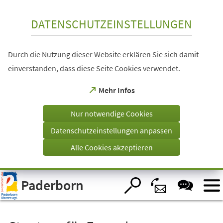
Inhalt anspringen
DATENSCHUTZEINSTELLUNGEN
Durch die Nutzung dieser Website erklären Sie sich damit
einverstanden, dass diese Seite Cookies verwendet.
(Öffnet
Mehr Infos
in
einem
Nur notwendige Cookies
neuen
Tab)
Datenschutzeinstellungen anpassen
Alle Cookies akzeptieren
Visuelle
Paderborn
Assistenzsoftware
öffnen.