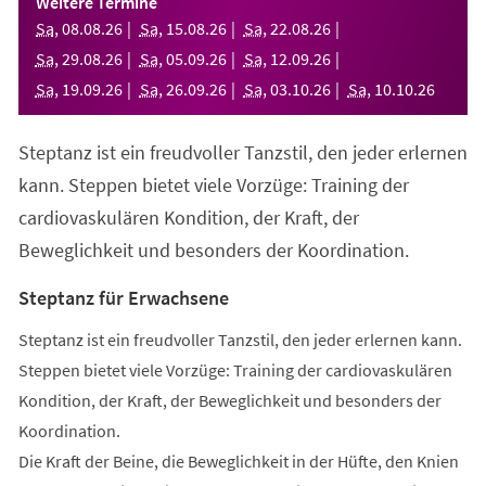
Weitere Termine
neuen
Sa
,
08
.
08
.
26
Sa
,
15
.
08
.
26
Sa
,
22
.
08
.
26
Tab)
Sa
,
29
.
08
.
26
Sa
,
05
.
09
.
26
Sa
,
12
.
09
.
26
Sa
,
19
.
09
.
26
Sa
,
26
.
09
.
26
Sa
,
03
.
10
.
26
Sa
,
10
.
10
.
26
Steptanz ist ein freudvoller Tanzstil, den jeder erlernen
kann. Steppen bietet viele Vorzüge: Training der
cardiovaskulären Kondition, der Kraft, der
Beweglichkeit und besonders der Koordination.
Steptanz für Erwachsene
Steptanz ist ein freudvoller Tanzstil, den jeder erlernen kann.
Steppen bietet viele Vorzüge: Training der cardiovaskulären
Kondition, der Kraft, der Beweglichkeit und besonders der
Koordination.
Die Kraft der Beine, die Beweglichkeit in der Hüfte, den Knien